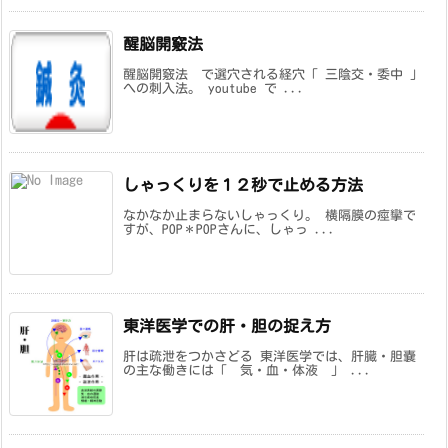
醒脳開竅法
醒脳開竅法 で選穴される経穴「 三陰交・委中 」
への刺入法。 youtube で ...
しゃっくりを１２秒で止める方法
なかなか止まらないしゃっくり。 横隔膜の痙攣で
すが、POP＊POPさんに、しゃっ ...
東洋医学での肝・胆の捉え方
肝は疏泄をつかさどる 東洋医学では、肝臓・胆嚢
の主な働きには「 気・血・体液 」 ...