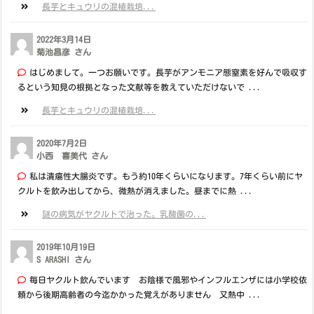
長芋とキュウリの混植栽培...
2022年3月14日
菊池昌彦 さん
はじめまして。一つお願いです。長芋がアンモニア態窒素を好んで吸収す
るという知見の根拠となった文献等を教えていただけないで ...
長芋とキュウリの混植栽培...
2020年7月2日
小西 喜美代 さん
私は潰瘍性大腸炎です。もう約10年くらいになります。7年くらい前にヤ
クルトを飲み出してから、微熱が消えました。昼までに熱 ...
謎の病気がヤクルトで治った。乳酸菌の...
2019年10月19日
S ARASHI さん
毎日ヤクルト飲んでいます お陰様で風邪やインフルエンザには小学校依
頼から後期高齢者の今迄かかった覚えがありません 又熱中 ...