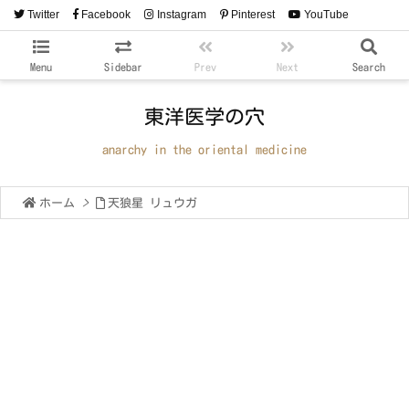
Twitter
Facebook
Instagram
Pinterest
YouTube
RSS
Feedly
Menu
Sidebar
Prev
Next
Search
東洋医学の穴
anarchy in the oriental medicine
ホーム
>
天狼星 リュウガ