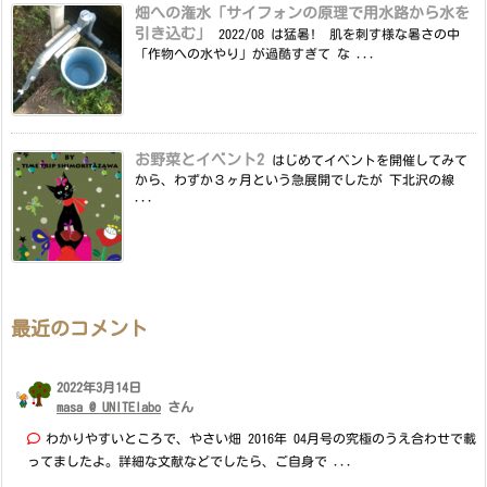
畑への潅水「サイフォンの原理で用水路から水を
引き込む」
2022/08 は猛暑! 肌を刺す様な暑さの中
「作物への水やり」が過酷すぎて な ...
お野菜とイベント2
はじめてイベントを開催してみて
から、わずか３ヶ月という急展開でしたが 下北沢の線
...
最近のコメント
2022年3月14日
masa @ UNITElabo
さん
わかりやすいところで、やさい畑 2016年 04月号の究極のうえ合わせで載
ってましたよ。詳細な文献などでしたら、ご自身で ...