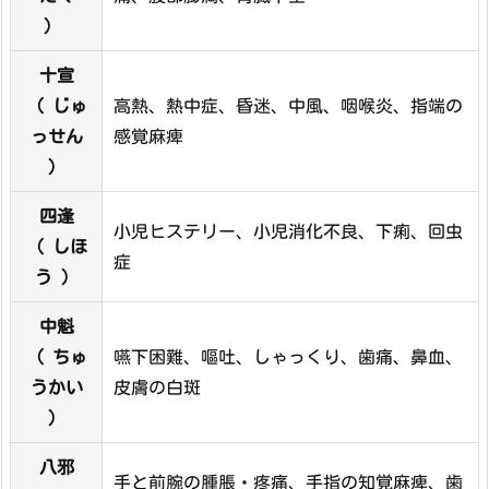
)
十宣
（ じゅ
高熱、熱中症、昏迷、中風、咽喉炎、指端の
っせん
感覚麻痺
）
四逢
小児ヒステリー、小児消化不良、下痢、回虫
（ しほ
症
う ）
中魁
（ ちゅ
嚥下困難、嘔吐、しゃっくり、歯痛、鼻血、
うかい
皮膚の白斑
）
八邪
手と前腕の腫脹・疼痛、手指の知覚麻痺、歯