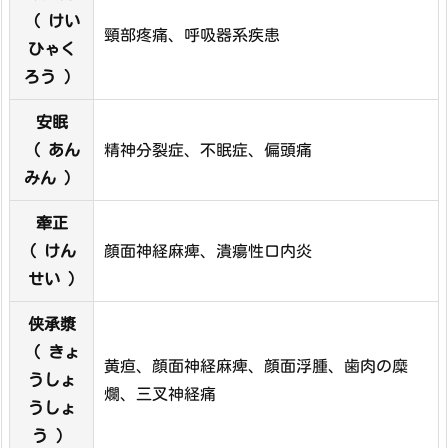
（ けい
頸部疼痛、呼吸器系疾患
ひゃく
ろう ）
安眠
（ あん
精神分裂症、不眠症、偏頭痛
みん ）
牽正
( けん
顔面神経麻痺、潰瘍性口内炎
せい )
侠承漿
（ きょ
黄疸、顔面神経麻痺、顔面浮腫、歯肉の糜
うしょ
爛、三叉神経痛
うしょ
う ）