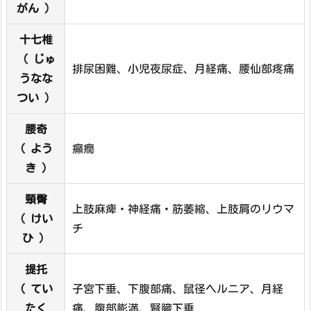
がん ）
十七椎
（ じゅ
排尿困難、小児夜尿症、月経痛、腰仙部疼痛
うなな
つい ）
腰奇
( よう
癲癇
き )
頸臀
上肢麻痺・神経痛・筋萎縮、上肢肩のリウマ
( けい
チ
ひ ）
提托
( てい
子宮下垂、下腹部痛、鼠径ヘルニア、月経
たく
痛、腹部膨満、腎臓下垂