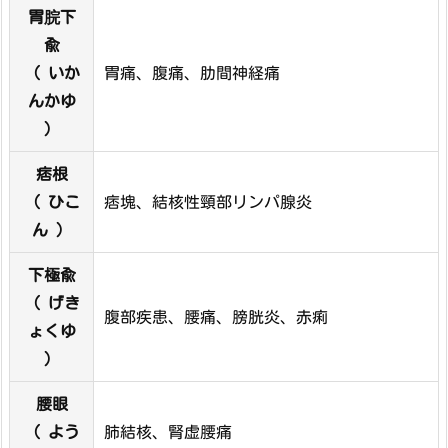
胃脘下
兪
（ いか
胃痛、腹痛、肋間神経痛
んかゆ
）
痞根
（ ひこ
痞塊、結核性頸部リンパ腺炎
ん ）
下極兪
（ げき
腹部疾患、腰痛、膀胱炎、赤痢
ょくゆ
）
腰眼
（ よう
肺結核、腎虚腰痛