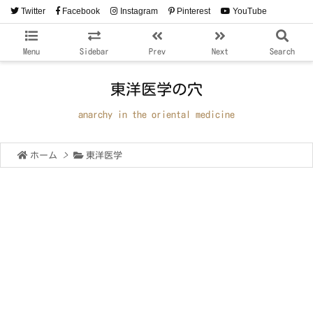
Twitter
Facebook
Instagram
Pinterest
YouTube
RSS
Feedly
Menu
Sidebar
Prev
Next
Search
東洋医学の穴
anarchy in the oriental medicine
ホーム
>
東洋医学