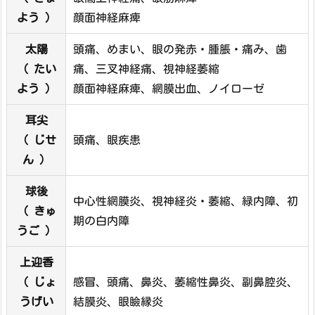
よう ）
顔面神経麻痺
太陽
頭痛、めまい、眼の発赤・腫脹・痛み、歯
（ たい
痛、三叉神経痛、視神経萎縮
よう ）
顔面神経麻痺、網膜出血、ノイローゼ
耳尖
（ じせ
頭痛、眼疾患
ん ）
球後
中心性網膜炎、視神経炎・萎縮、緑内障、初
（ きゅ
期の白内障
うご ）
上迎香
（ じょ
感冒、頭痛、鼻炎、萎縮性鼻炎、副鼻腔炎、
うげい
結膜炎、眼瞼縁炎