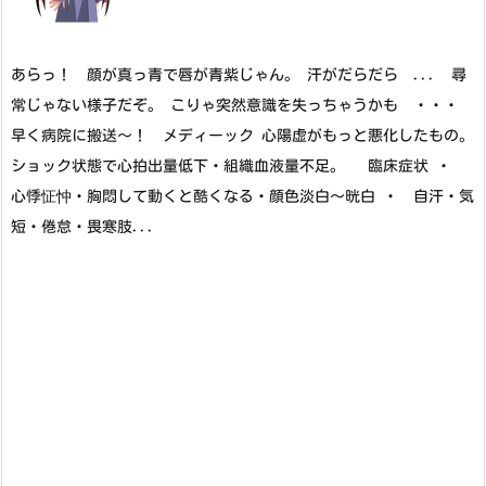
あらっ！ 顔が真っ青で唇が青紫じゃん。 汗がだらだら ... 尋
常じゃない様子だぞ。 こりゃ突然意識を失っちゃうかも ・・・
早く病院に搬送～！ メディーック 心陽虚がもっと悪化したもの。
ショック状態で心拍出量低下・組織血液量不足。 臨床症状 ・
心悸怔忡・胸悶して動くと酷くなる・顔色淡白～晄白 ・ 自汗・気
短・倦怠・畏寒肢...