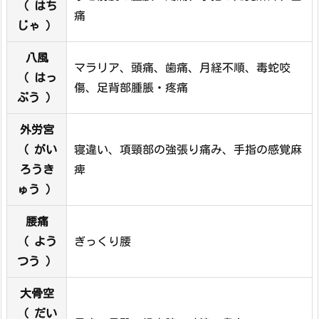
（ はち
痛
じゃ ）
八風
マラリア、頭痛、歯痛、月経不順、毒蛇咬
（ はっ
傷、足背部腫脹・疼痛
ぷう ）
外労宮
（ がい
寝違い、項頸部の強張り痛み、手指の感覚麻
ろうき
痺
ゅう ）
腰痛
（ よう
ぎっくり腰
つう ）
大骨空
（ だい