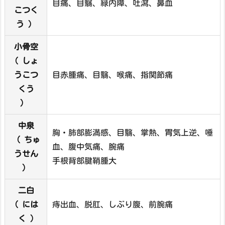
目痛、目翳、緑内障、吐瀉、鼻血
こつく
う ）
小骨空
( しょ
うこつ
目赤腫痛、目翳、喉痛、指関節痛
くう
)
中泉
胸・肺部膨満感、目翳、掌熱、胃気上逆、唾
（ ちゅ
血、腹中気痛、腕痛
うせん
手根背部腱鞘腫大
）
二白
( には
痔出血、脱肛、しぶり腹、前腕痛
く )