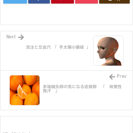
Next
流注と交会穴 「 手太陽小腸経 」
Prev
末端鍼灸師の気になる症候群 「 味覚性
発汗 」