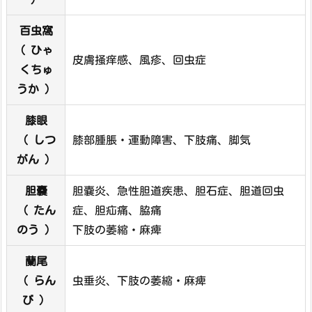
百虫窩
( ひゃ
皮膚掻痒感、風疹、回虫症
くちゅ
うか ）
膝眼
（ しつ
膝部腫脹・運動障害、下肢痛、脚気
がん ）
胆嚢
胆嚢炎、急性胆道疾患、胆石症、胆道回虫
（ たん
症、胆疝痛、脇痛
のう ）
下肢の萎縮・麻痺
蘭尾
（ らん
虫垂炎、下肢の萎縮・麻痺
び ）