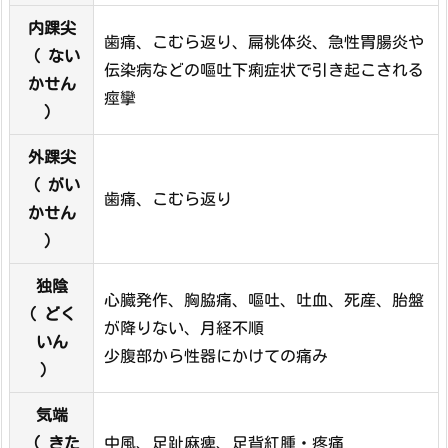
内踝尖
歯痛、こむら返り、扁桃体炎、急性胃腸炎や
（ ない
伝染病などの嘔吐下痢症状で引き起こされる
かせん
痙攣
）
外踝尖
（ がい
歯痛、こむら返り
かせん
）
独陰
心臓発作、胸脇痛、嘔吐、吐血、死産、胎盤
( どく
が降りない、月経不順
いん
少腹部から性器にかけての痛み
)
気端
（ きた
中風、足趾麻痺、足背紅腫・疼痛