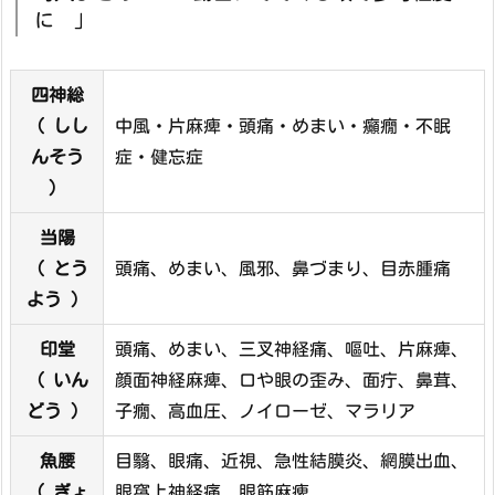
に 」
四神総
（ しし
中風・片麻痺・頭痛・めまい・癲癇・不眠
んそう
症・健忘症
）
当陽
（ とう
頭痛、めまい、風邪、鼻づまり、目赤腫痛
よう ）
印堂
頭痛、めまい、三叉神経痛、嘔吐、片麻痺、
（ いん
顔面神経麻痺、口や眼の歪み、面疔、鼻茸、
どう ）
子癇、高血圧、ノイローゼ、マラリア
魚腰
目翳、眼痛、近視、急性結膜炎、網膜出血、
（ ぎょ
眼窩上神経痛、眼筋麻痺