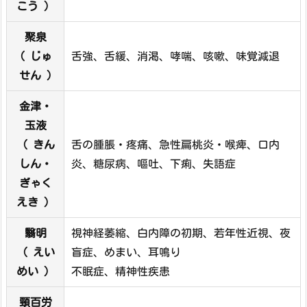
こう ）
聚泉
( じゅ
舌強、舌緩、消渇、哮喘、咳嗽、味覚減退
せん )
金津・
玉液
（ きん
舌の腫脹・疼痛、急性扁桃炎・喉痺、口内
しん・
炎、糖尿病、嘔吐、下痢、失語症
ぎゃく
えき ）
翳明
視神経萎縮、白内障の初期、若年性近視、夜
（ えい
盲症、めまい、耳鳴り
めい ）
不眠症、精神性疾患
頸百労