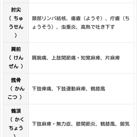
肘尖
( ちゅ
頚部リンパ結核、瘍瘡（ようそ）、疔瘡（ち
うせん
ょうそう）、虫垂炎、高熱で吐き下す
)
肩前
( けん
肩腕痛、上肢関節痛・知覚麻痺、片麻痺
ぜん )
髖骨
（ かん
下肢痺痛、下肢運動麻痺、鶴膝風
こつ ）
鶴頂
（ かく
下肢麻痺・無力症、膝関節炎、鶴膝風、脚気
ちょう
）