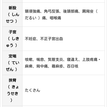
新設
頸項強痛、角弓反張、後頭部痛、肩背痠（
（ しん
だるい ）痛、咽喉痛
せつ ）
子宮
（ しき
不妊症、不正子宮出血
ゅう ）
定喘
咳嗽、喘息、気管支炎、寝違え、上肢疼痛・
（ てい
麻痺、背中痛、蕁麻疹、百日咳
ぜん ）
挟脊
（ きょ
たくさん
うせき
）