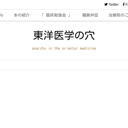
Twitter
F
ル
本の紹介
「 臨床勉強会 」
臓腑弁証
治療院の
東洋医学の穴
anarchy in the oriental medicine