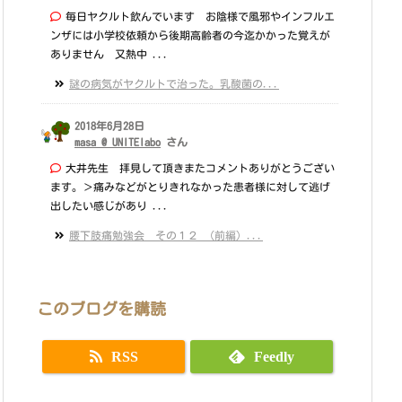
毎日ヤクルト飲んでいます お陰様で風邪やインフルエ
ンザには小学校依頼から後期高齢者の今迄かかった覚えが
ありません 又熱中 ...
謎の病気がヤクルトで治った。乳酸菌の...
2018年6月28日
masa @ UNITElabo
さん
大井先生 拝見して頂きまたコメントありがとうござい
ます。＞痛みなどがとりきれなかった患者様に対して逃げ
出したい感じがあり ...
腰下肢痛勉強会 その１２ （前編）...
このブログを購読
RSS
Feedly