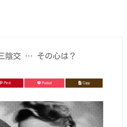
三陰交 … その心は？
Pin it
Pocket
Copy