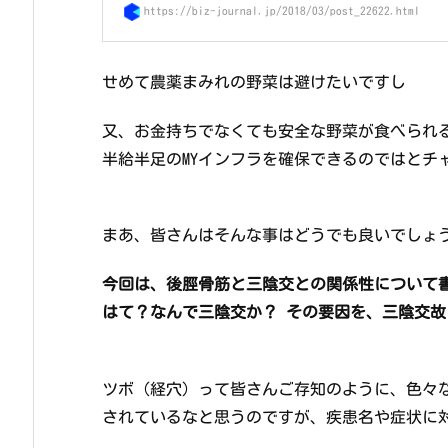
https://biz-journal.jp/2018/03/post_22622.html
せめて農薬まみれの野菜は避けたいですし
又、お金持ちでなくても安全な野菜が食べられ
半給半足のMYインフラを確保できるのではとチ
まあ、皆さんはそんな事はどうでも良いでしょ
今回は、後脛骨筋と三陰交との関係性について
はて？なんで三陰交か？ その要因を、三陰交
ツボ（経穴）って皆さんご存知のように、色々
されているなと思うのですが、疾患名や症状に