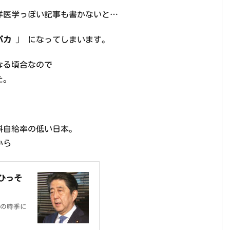
洋医学っぽい記事も書かないと…
バカ
」 になってしまいます。
くなる頃合なので
た。
に！
料自給率の低い日本。
から
ひっそ
の時季に