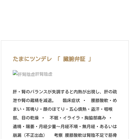
たまにツンデレ 「 臓腑弁証 」
肝腎陰虚
肝・腎のバランスが失調すると内熱が出現し、肝の疏
泄や腎の蔵精を減退。 臨床症状 ・ 腰膝酸軟・め
まい・耳鳴り・顔のほてり・五心煩熱・盗汗・咽喉
部、目の乾燥 ・ 不眠・イライラ・胸脇部痛み ・
遺精・陽萎・月経少量～月経不順・無月経・あるいは
崩漏（不正出血） 考察 腰膝酸軟は腎陰不足で筋骨