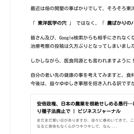
最近は畑の開墾の事ばかりでして、そろそろ東
「
東洋医学の穴
」 ではなく、「
農ばかりの
皆さん及び、Google検索からも相手にされな
治療考察の投稿は久方ぶりとなってしまいまし
しかしながら、医食同源とも言われますよう
自分の老い先の健康の事を考えてみますと、食
今後は、益々ゆゆしき事態を招き入れる訳です
安倍政権、日本の農業を根絶せしめる愚行…
り種子法廃止で | ビジネスジャーナル
まだまだ寒い日がありますが、徐々に春めいてきて、こ
なると意味もなく心がウキウキして、なん ...