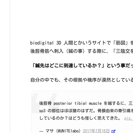
biodigital 3D 人間とかいうサイトで「筋
後脛骨筋へ刺入（鍼の事）する際に、「三陰交
「鍼先はどこに到達しているか？」という事だ
自分の中でも、その根拠や機序が漠然としてい
後脛骨 posterior tibial muscle を
sp3 の部位はほぼ腱のはずだ。骨膜由来の牽引
しているのか？はどうも怪しく思えてきた。
pic.
— マサ (@UNITElabo)
2017年7月16日