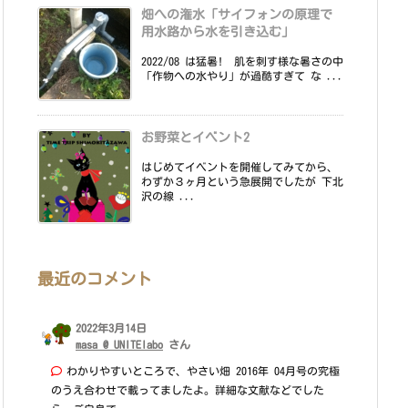
畑への潅水「サイフォンの原理で
用水路から水を引き込む」
2022/08 は猛暑! 肌を刺す様な暑さの中
「作物への水やり」が過酷すぎて な ...
お野菜とイベント2
はじめてイベントを開催してみてから、
わずか３ヶ月という急展開でしたが 下北
沢の線 ...
最近のコメント
2022年3月14日
masa @ UNITElabo
さん
わかりやすいところで、やさい畑 2016年 04月号の究極
のうえ合わせで載ってましたよ。詳細な文献などでした