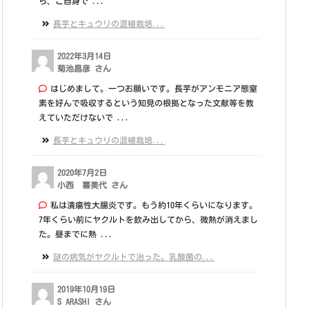
ら、ご自身で ...
長芋とキュウリの混植栽培...
2022年3月14日
菊池昌彦 さん
はじめまして。一つお願いです。長芋がアンモニア態窒
素を好んで吸収するという知見の根拠となった文献等を教
えていただけないで ...
長芋とキュウリの混植栽培...
2020年7月2日
小西 喜美代 さん
私は潰瘍性大腸炎です。もう約10年くらいになります。
7年くらい前にヤクルトを飲み出してから、微熱が消えまし
た。昼までに熱 ...
謎の病気がヤクルトで治った。乳酸菌の...
2019年10月19日
S ARASHI さん