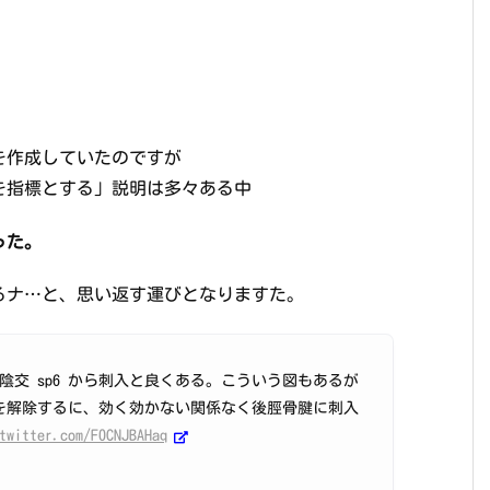
図」を作成していたのですが
を指標とする」説明は多々ある中
った。
るナ…と、思い返す運びとなりますた。
鍼するに、三陰交 sp6 から刺入と良くある。こういう図もあるが
痛を解除するに、効く効かない関係なく後脛骨腱に刺入
twitter.com/F0CNJBAHaq