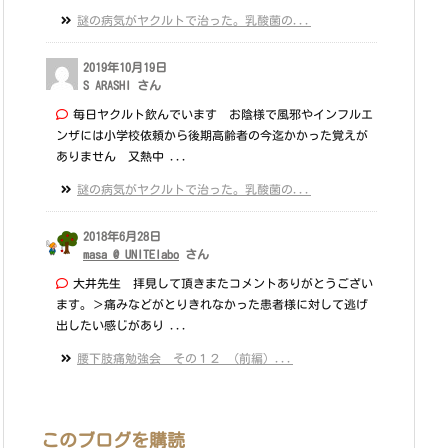
謎の病気がヤクルトで治った。乳酸菌の...
2019年10月19日
S ARASHI さん
毎日ヤクルト飲んでいます お陰様で風邪やインフルエ
ンザには小学校依頼から後期高齢者の今迄かかった覚えが
ありません 又熱中 ...
謎の病気がヤクルトで治った。乳酸菌の...
2018年6月28日
masa @ UNITElabo
さん
大井先生 拝見して頂きまたコメントありがとうござい
ます。＞痛みなどがとりきれなかった患者様に対して逃げ
出したい感じがあり ...
腰下肢痛勉強会 その１２ （前編）...
このブログを購読