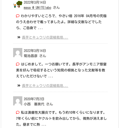
2022年3月14日
masa @ UNITElabo
さん
わかりやすいところで、やさい畑 2016年 04月号の究極
のうえ合わせで載ってましたよ。詳細な文献などでした
ら、ご自身で ...
長芋とキュウリの混植栽培...
2022年3月14日
菊池昌彦 さん
はじめまして。一つお願いです。長芋がアンモニア態窒
素を好んで吸収するという知見の根拠となった文献等を教
えていただけないで ...
長芋とキュウリの混植栽培...
2020年7月2日
小西 喜美代 さん
私は潰瘍性大腸炎です。もう約10年くらいになります。
7年くらい前にヤクルトを飲み出してから、微熱が消えまし
た。昼までに熱 ...