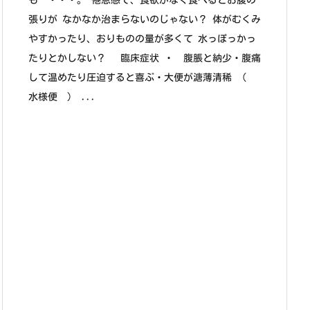
も ・・・。 倦怠感で、食欲がなく食べるとお腹の
張りが なかなか治まらないのじゃない？ 体がむくみ
やすかったり、おりものの量が多くて 水っぽっかっ
たりとかしない？ 臨床症状 ・ 腹脹と納少・腹痛
して温めたり圧迫すると喜ぶ・大便が溏薄清稀 （
水様便 ） ...