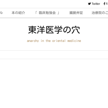
Twitter
F
ル
本の紹介
「 臨床勉強会 」
臓腑弁証
治療院の
東洋医学の穴
anarchy in the oriental medicine