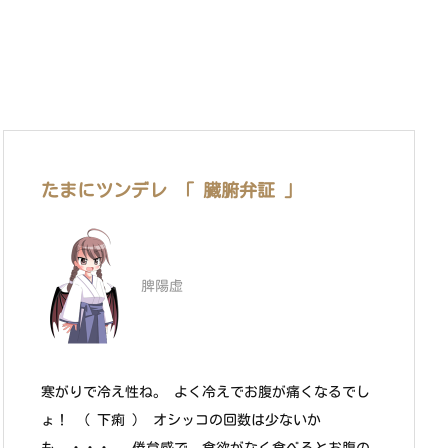
たまにツンデレ 「 臓腑弁証 」
脾陽虚
寒がりで冷え性ね。 よく冷えでお腹が痛くなるでし
ょ！ （ 下痢 ） オシッコの回数は少ないか