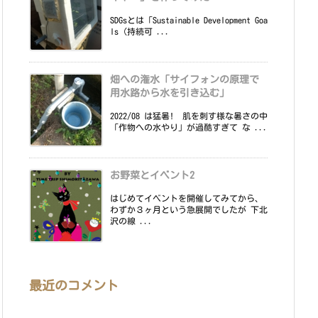
SDGsとは「Sustainable Development Goa
ls（持続可 ...
畑への潅水「サイフォンの原理で
用水路から水を引き込む」
2022/08 は猛暑! 肌を刺す様な暑さの中
「作物への水やり」が過酷すぎて な ...
お野菜とイベント2
はじめてイベントを開催してみてから、
わずか３ヶ月という急展開でしたが 下北
沢の線 ...
最近のコメント