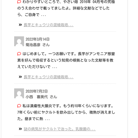
わかりやすいところで、やさい畑 2016年 04月号の究極
のうえ合わせで載ってましたよ。詳細な文献などでした
ら、ご自身で ...
長芋とキュウリの混植栽培...
2022年3月14日
菊池昌彦 さん
はじめまして。一つお願いです。長芋がアンモニア態窒
素を好んで吸収するという知見の根拠となった文献等を教
えていただけないで ...
長芋とキュウリの混植栽培...
2020年7月2日
小西 喜美代 さん
私は潰瘍性大腸炎です。もう約10年くらいになります。
7年くらい前にヤクルトを飲み出してから、微熱が消えまし
た。昼までに熱 ...
謎の病気がヤクルトで治った。乳酸菌の...