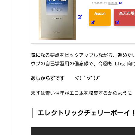
created by
Rinker
Amazon
楽天市場
気になる要点をピックアップしながら、進めた
ウブの自己学習用の備忘録で、今回も blog 
あしからずです ヾ( ﾟ∀ﾟ)ﾉﾞ
まずは青い性年がエロ本を収集するかのように
エレクトリックチェリーボーイ！