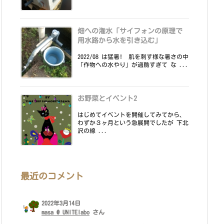
畑への潅水「サイフォンの原理で
用水路から水を引き込む」
2022/08 は猛暑! 肌を刺す様な暑さの中
「作物への水やり」が過酷すぎて な ...
お野菜とイベント2
はじめてイベントを開催してみてから、
わずか３ヶ月という急展開でしたが 下北
沢の線 ...
最近のコメント
2022年3月14日
masa @ UNITElabo
さん