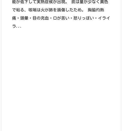
能が低下して実熱症候が出現。 痰は量が少なく黄色
で粘る、咳喘は火が肺を損傷したため。 胸脇灼熱
痛・頭暈・目の充血・口が苦い・怒りっぽい・イライ
ラ...