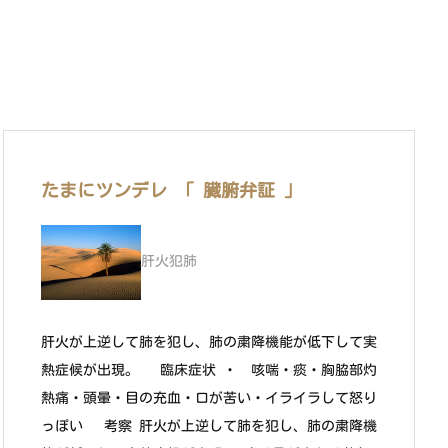
たまにツンデレ 「 臓腑弁証 」
肝火犯肺
肝火が上逆して肺を犯し、肺の粛降機能が低下して実
熱症候が出現。 臨床症状 ・ 咳喘・痰・胸脇部灼
熱痛・頭暈・目の充血・口が苦い・イライラして怒り
っぽい 考察 肝火が上逆して肺を犯し、肺の粛降機