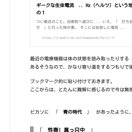
ギークな生体電流 .. Hz（ヘルツ）という
の１
つい最近のこと。治療院へ遊びに ... いえ、「 打ち
せ 」に行った時の事。 そこには処狭しに電気 ...
https://o-medicine.net/humanbody/hertz-1/
最近の電療機器は体の状態を読み取ったりする
あるそうなので、かなり寄り道をするつもりで
ブックマーク的に貼り付けておきます。
ここからは、とたんに難解に感じるので今は無
ピカソに 「
青の時代
」 があったように、
「
性春! 真っ只中
」