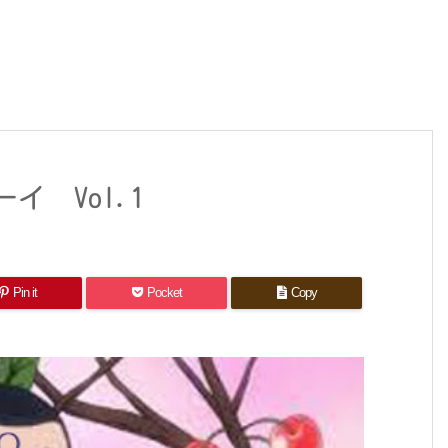
 Vol.1
Pin it
Pocket
Copy