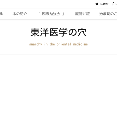
Twitter
F
ル
本の紹介
「 臨床勉強会 」
臓腑弁証
治療院の
東洋医学の穴
anarchy in the oriental medicine