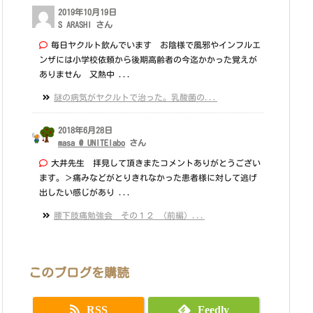
2019年10月19日
S ARASHI さん
毎日ヤクルト飲んでいます お陰様で風邪やインフルエ
ンザには小学校依頼から後期高齢者の今迄かかった覚えが
ありません 又熱中 ...
謎の病気がヤクルトで治った。乳酸菌の...
2018年6月28日
masa @ UNITElabo
さん
大井先生 拝見して頂きまたコメントありがとうござい
ます。＞痛みなどがとりきれなかった患者様に対して逃げ
出したい感じがあり ...
腰下肢痛勉強会 その１２ （前編）...
このブログを購読
RSS
Feedly