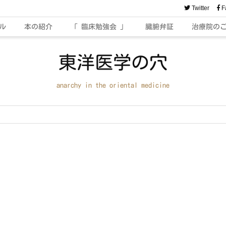
Twitter
F
ル
本の紹介
「 臨床勉強会 」
臓腑弁証
治療院の
東洋医学の穴
anarchy in the oriental medicine