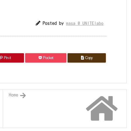
Posted by
masa @ UNITElabo
Pin it
Pocket
Copy
Home