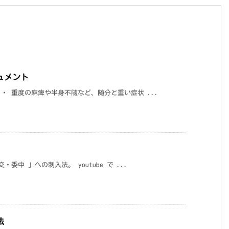
キュメント
・ 重度の麻痺や半身不随など、随分と重い症状 ...
中 」への刺入法。 youtube で ...
法