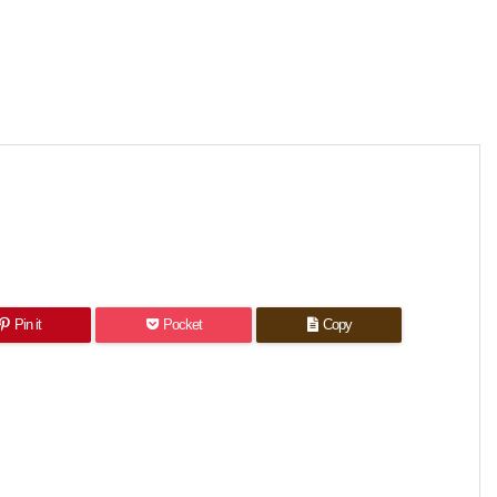
Pin it
Pocket
Copy