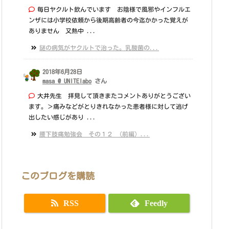
毎日ヤクルト飲んでいます お陰様で風邪やインフルエ
ンザには小学校依頼から後期高齢者の今迄かかった覚えが
ありません 又熱中 ...
謎の病気がヤクルトで治った。乳酸菌の...
2018年6月28日
masa @ UNITElabo
さん
大井先生 拝見して頂きまたコメントありがとうござい
ます。＞痛みなどがとりきれなかった患者様に対して逃げ
出したい感じがあり ...
腰下肢痛勉強会 その１２ （前編）...
このブログを購読
RSS
Feedly