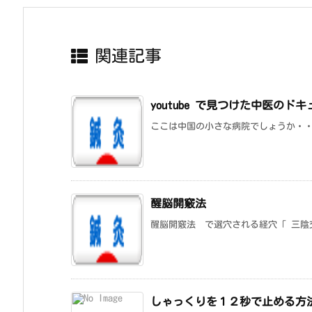
関連記事
youtube で見つけた中医のド
ここは中国の小さな病院でしょうか・・
醒脳開竅法
醒脳開竅法 で選穴される経穴「 三陰交・委
しゃっくりを１２秒で止める方