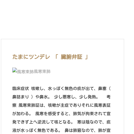
たまにツンデレ 「 臓腑弁証 」
風寒束肺
臨床症状 咳嗽し、水っぽく無色の痰が出て、鼻塞 (
鼻詰まり ) や鼻水。 少し悪寒し、少し発熱。 考
察 風寒束肺証は、咳嗽が主症でありそれに風寒表証
が加わる。 風寒を感受すると、肺気が拘束されて宣
発できず上へ逆流して咳となる。 寒は陰なので、痰
液が水っぽく無色である。 鼻は肺竅なので、肺が宣