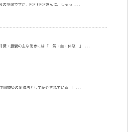
痙攣ですが、POP＊POPさんに、しゃっ ...
肝臓・胆嚢の主な働きには「 気・血・体液 」 ...
 中国鍼灸の刺鍼法として紹介されている 「 ...