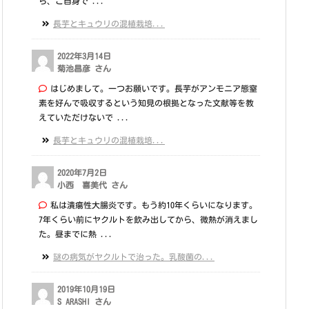
ら、ご自身で ...
長芋とキュウリの混植栽培...
2022年3月14日
菊池昌彦 さん
はじめまして。一つお願いです。長芋がアンモニア態窒
素を好んで吸収するという知見の根拠となった文献等を教
えていただけないで ...
長芋とキュウリの混植栽培...
2020年7月2日
小西 喜美代 さん
私は潰瘍性大腸炎です。もう約10年くらいになります。
7年くらい前にヤクルトを飲み出してから、微熱が消えまし
た。昼までに熱 ...
謎の病気がヤクルトで治った。乳酸菌の...
2019年10月19日
S ARASHI さん