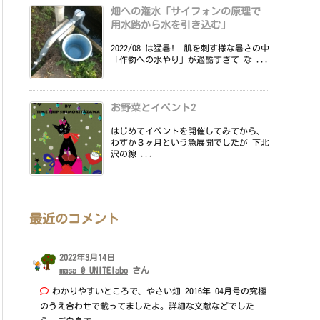
畑への潅水「サイフォンの原理で
用水路から水を引き込む」
2022/08 は猛暑! 肌を刺す様な暑さの中
「作物への水やり」が過酷すぎて な ...
お野菜とイベント2
はじめてイベントを開催してみてから、
わずか３ヶ月という急展開でしたが 下北
沢の線 ...
最近のコメント
2022年3月14日
masa @ UNITElabo
さん
わかりやすいところで、やさい畑 2016年 04月号の究極
のうえ合わせで載ってましたよ。詳細な文献などでした