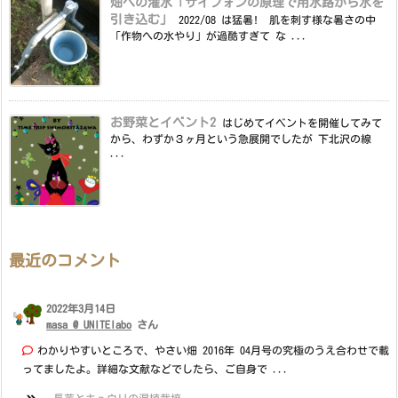
畑への潅水「サイフォンの原理で用水路から水を
引き込む」
2022/08 は猛暑! 肌を刺す様な暑さの中
「作物への水やり」が過酷すぎて な ...
お野菜とイベント2
はじめてイベントを開催してみて
から、わずか３ヶ月という急展開でしたが 下北沢の線
...
最近のコメント
2022年3月14日
masa @ UNITElabo
さん
わかりやすいところで、やさい畑 2016年 04月号の究極のうえ合わせで載
ってましたよ。詳細な文献などでしたら、ご自身で ...