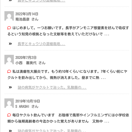
長芋とキュウリの混植栽培...
2022年3月14日
菊池昌彦 さん
はじめまして。一つお願いです。長芋がアンモニア態窒素を好んで吸収す
るという知見の根拠となった文献等を教えていただけないで ...
長芋とキュウリの混植栽培...
2020年7月2日
小西 喜美代 さん
私は潰瘍性大腸炎です。もう約10年くらいになります。7年くらい前にヤ
クルトを飲み出してから、微熱が消えました。昼までに熱 ...
謎の病気がヤクルトで治った。乳酸菌の...
2019年10月19日
S ARASHI さん
毎日ヤクルト飲んでいます お陰様で風邪やインフルエンザには小学校依
頼から後期高齢者の今迄かかった覚えがありません 又熱中 ...
謎の病気がヤクルトで治った。乳酸菌の...