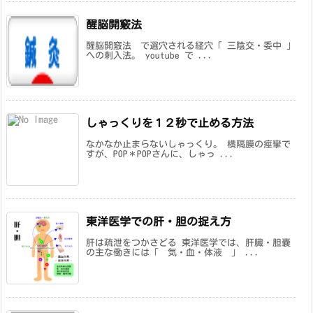
醒脳開竅法
醒脳開竅法 で選穴される経穴「 三陰交・委中 」
への刺入法。 youtube で ...
しゃっくりを１２秒で止める方法
なかなか止まらないしゃっくり。 横隔膜の痙攣で
すが、POP＊POPさんに、しゃっ ...
東洋医学での肝・胆の捉え方
肝は疏泄をつかさどる 東洋医学では、肝臓・胆嚢
の主な働きには「 気・血・体液 」 ...