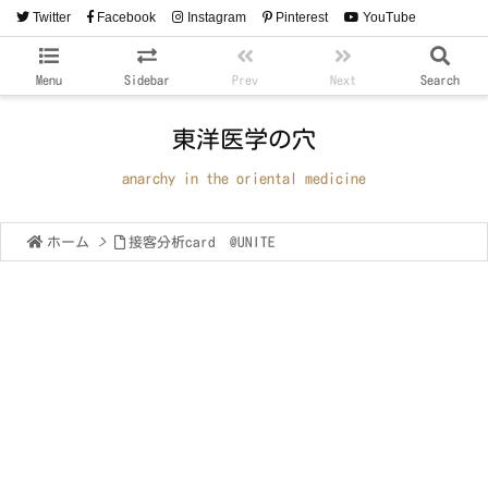
Twitter
Facebook
Instagram
Pinterest
YouTube
RSS
Feedly
Menu
Sidebar
Prev
Next
Search
東洋医学の穴
anarchy in the oriental medicine
ホーム
>
接客分析card @UNITE