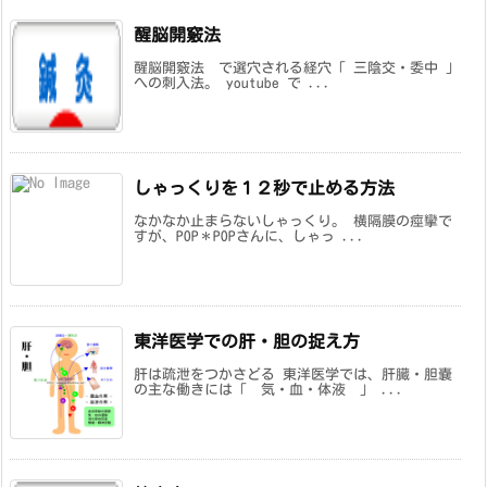
醒脳開竅法
醒脳開竅法 で選穴される経穴「 三陰交・委中 」
への刺入法。 youtube で ...
しゃっくりを１２秒で止める方法
なかなか止まらないしゃっくり。 横隔膜の痙攣で
すが、POP＊POPさんに、しゃっ ...
東洋医学での肝・胆の捉え方
肝は疏泄をつかさどる 東洋医学では、肝臓・胆嚢
の主な働きには「 気・血・体液 」 ...