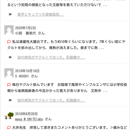
るという知見の根拠となった文献等を教えていただけないで ...
長芋とキュウリの混植栽培...
2020年7月2日
小西 喜美代 さん
私は潰瘍性大腸炎です。もう約10年くらいになります。7年くらい前にヤ
クルトを飲み出してから、微熱が消えました。昼までに熱 ...
謎の病気がヤクルトで治った。乳酸菌の...
2019年10月19日
S ARASHI さん
毎日ヤクルト飲んでいます お陰様で風邪やインフルエンザには小学校依
頼から後期高齢者の今迄かかった覚えがありません 又熱中 ...
謎の病気がヤクルトで治った。乳酸菌の...
2018年6月28日
masa @ UNITElabo
さん
大井先生 拝見して頂きまたコメントありがとうございます。＞痛みなど