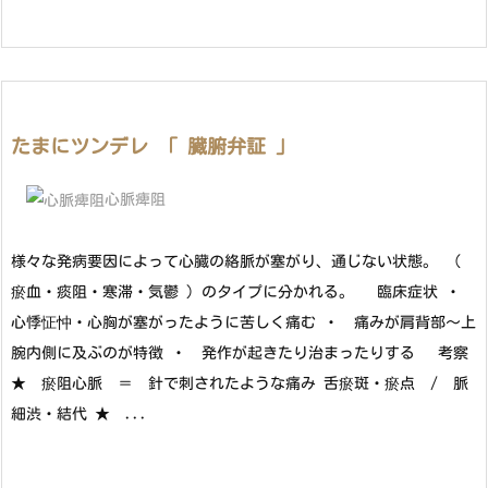
たまにツンデレ 「 臓腑弁証 」
心脈痺阻
様々な発病要因によって心臓の絡脈が塞がり、通じない状態。 （
瘀血・痰阻・寒滞・気鬱 ）のタイプに分かれる。 臨床症状 ・
心悸怔忡・心胸が塞がったように苦しく痛む ・ 痛みが肩背部～上
腕内側に及ぶのが特徴 ・ 発作が起きたり治まったりする 考察
★ 瘀阻心脈 ＝ 針で刺されたような痛み 舌瘀斑・瘀点 / 脈
細渋・結代 ★ ...