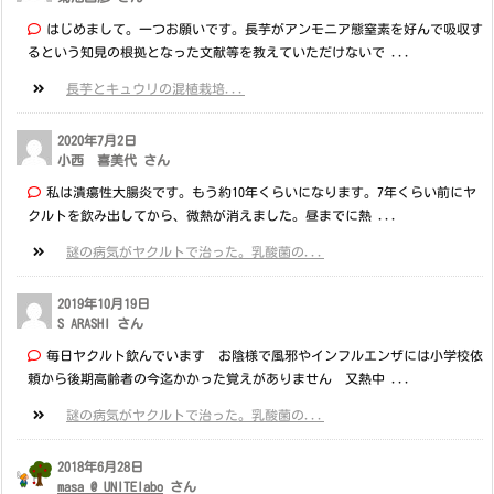
はじめまして。一つお願いです。長芋がアンモニア態窒素を好んで吸収す
るという知見の根拠となった文献等を教えていただけないで ...
長芋とキュウリの混植栽培...
2020年7月2日
小西 喜美代 さん
私は潰瘍性大腸炎です。もう約10年くらいになります。7年くらい前にヤ
クルトを飲み出してから、微熱が消えました。昼までに熱 ...
謎の病気がヤクルトで治った。乳酸菌の...
2019年10月19日
S ARASHI さん
毎日ヤクルト飲んでいます お陰様で風邪やインフルエンザには小学校依
頼から後期高齢者の今迄かかった覚えがありません 又熱中 ...
謎の病気がヤクルトで治った。乳酸菌の...
2018年6月28日
masa @ UNITElabo
さん