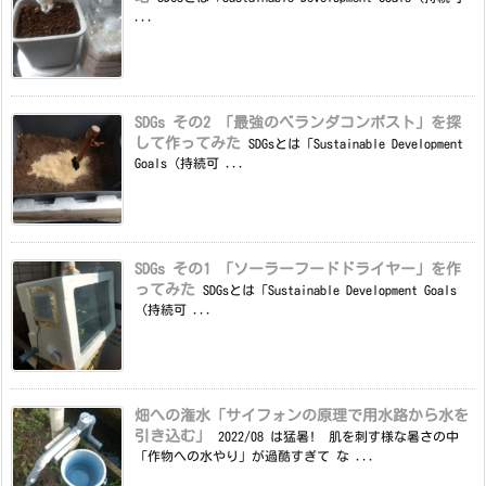
...
SDGs その2 「最強のベランダコンポスト」を探
して作ってみた
SDGsとは「Sustainable Development
Goals（持続可 ...
SDGs その1 「ソーラーフードドライヤー」を作
ってみた
SDGsとは「Sustainable Development Goals
（持続可 ...
畑への潅水「サイフォンの原理で用水路から水を
引き込む」
2022/08 は猛暑! 肌を刺す様な暑さの中
「作物への水やり」が過酷すぎて な ...