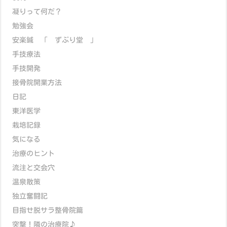
凝りって何だ？
勉強会
安楽鍼 「 ずぶり堂 」
手技療法
手技開発
接骨院開業方法
日記
東洋医学
栽培記録
気になる
治療のヒント
流注と交会穴
温泉散策
独立奮闘記
目指せ脱サラ整骨院篇
突撃！隣の治療院♪