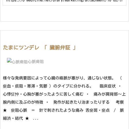
たまにツンデレ 「 臓腑弁証 」
心脈痺阻
様々な発病要因によって心臓の絡脈が塞がり、通じない状態。 （
瘀血・痰阻・寒滞・気鬱 ）のタイプに分かれる。 臨床症状 ・
心悸怔忡・心胸が塞がったように苦しく痛む ・ 痛みが肩背部～上
腕内側に及ぶのが特徴 ・ 発作が起きたり治まったりする 考察
★ 瘀阻心脈 ＝ 針で刺されたような痛み 舌瘀斑・瘀点 / 脈
細渋・結代 ★ ...