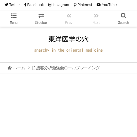
Twitter
Facebook
Instagram
Pinterest
YouTube
RSS
Feedly
Menu
Sidebar
Prev
Next
Search
東洋医学の穴
anarchy in the oriental medicine
ホーム
>
接客分析勉強会ロールプレーイング