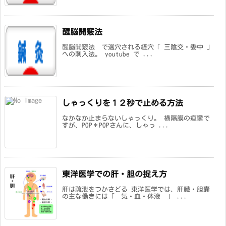
醒脳開竅法
醒脳開竅法 で選穴される経穴「 三陰交・委中 」
への刺入法。 youtube で ...
しゃっくりを１２秒で止める方法
なかなか止まらないしゃっくり。 横隔膜の痙攣で
すが、POP＊POPさんに、しゃっ ...
東洋医学での肝・胆の捉え方
肝は疏泄をつかさどる 東洋医学では、肝臓・胆嚢
の主な働きには「 気・血・体液 」 ...