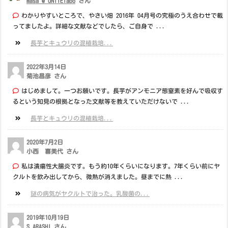
masa @ UNITElabo
さん
わかりやすいところで、やさい畑 2016年 04月号の究極のうえ合わせで載
ってましたよ。詳細な文献などでしたら、ご自身で ...
長芋とキュウリの混植栽培...
2022年3月14日
菊池昌彦 さん
はじめまして。一つお願いです。長芋がアンモニア態窒素を好んで吸収す
るという知見の根拠となった文献等を教えていただけないで ...
長芋とキュウリの混植栽培...
2020年7月2日
小西 喜美代 さん
私は潰瘍性大腸炎です。もう約10年くらいになります。7年くらい前にヤ
クルトを飲み出してから、微熱が消えました。昼までに熱 ...
謎の病気がヤクルトで治った。乳酸菌の...
2019年10月19日
S ARASHI さん