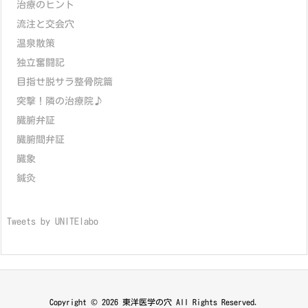
治療のヒント
流注と交会穴
温泉散策
独立奮闘記
目指せ脱サラ整骨院篇
突撃！隣の治療院♪
臓腑弁証
臓腑間弁証
臓象
鍼灸
Tweets by UNITElabo
Copyright ©
2026
東洋医学の穴
All Rights Reserved.