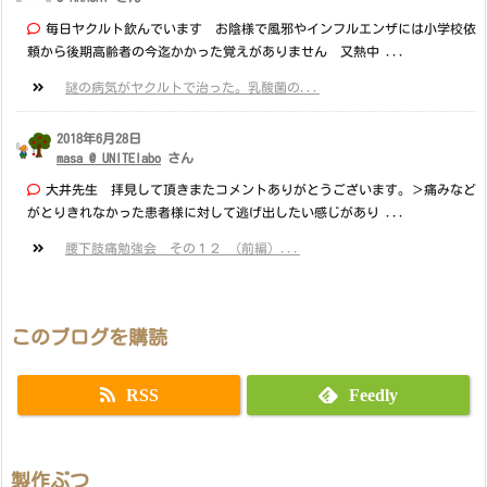
毎日ヤクルト飲んでいます お陰様で風邪やインフルエンザには小学校依
頼から後期高齢者の今迄かかった覚えがありません 又熱中 ...
謎の病気がヤクルトで治った。乳酸菌の...
2018年6月28日
masa @ UNITElabo
さん
大井先生 拝見して頂きまたコメントありがとうございます。＞痛みなど
がとりきれなかった患者様に対して逃げ出したい感じがあり ...
腰下肢痛勉強会 その１２ （前編）...
このブログを購読
RSS
Feedly
製作ぶつ