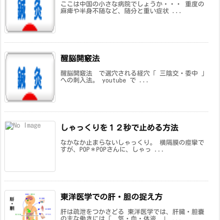
ここは中国の小さな病院でしょうか・・・ 重度の
麻痺や半身不随など、随分と重い症状 ...
醒脳開竅法
醒脳開竅法 で選穴される経穴「 三陰交・委中 」
への刺入法。 youtube で ...
しゃっくりを１２秒で止める方法
なかなか止まらないしゃっくり。 横隔膜の痙攣で
すが、POP＊POPさんに、しゃっ ...
東洋医学での肝・胆の捉え方
肝は疏泄をつかさどる 東洋医学では、肝臓・胆嚢
の主な働きには「 気・血・体液 」 ...