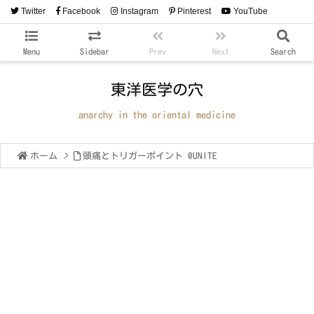
Twitter
Facebook
Instagram
Pinterest
YouTube
RSS
Feedly
Menu
Sidebar
Prev
Next
Search
東洋医学の穴
anarchy in the oriental medicine
ホーム
>
頭痛とトリガーポイント @UNITE