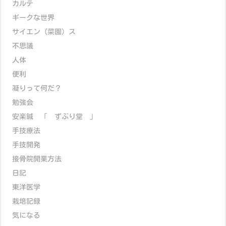
カルテ
ギークな世界
サイエン（菜園）ス
不思議
人体
便利
凝りって何だ？
勉強会
安楽鍼 「 ずぶり堂 」
手技療法
手技開発
接骨院開業方法
日記
東洋医学
栽培記録
気になる