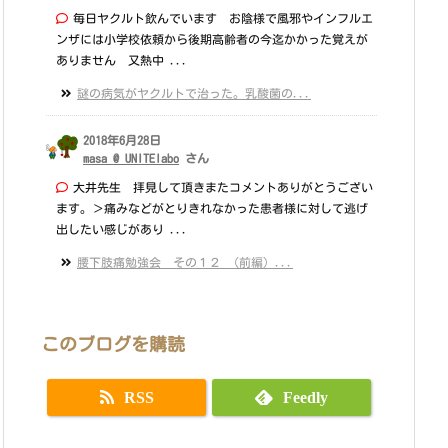
毎日ヤクルト飲んでいます お陰様で風邪やインフルエ
ンザには小学校依頼から後期高齢者の今迄かかった覚えが
ありません 又熱中 ...
謎の病気がヤクルトで治った。乳酸菌の...
2018年6月28日
masa @ UNITElabo
さん
大井先生 拝見して頂きまたコメントありがとうござい
ます。＞痛みなどがとりきれなかった患者様に対して逃げ
出したい感じがあり ...
腰下肢痛勉強会 その１２ （前編）...
このブログを購読
RSS
Feedly