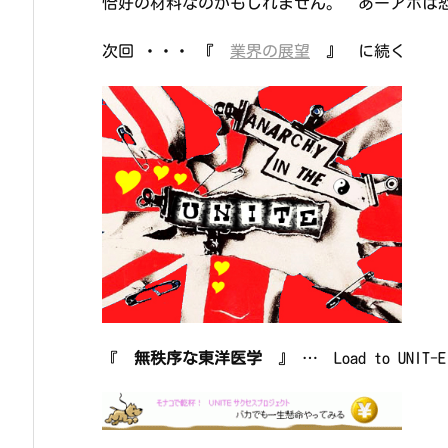
恰好の材料なのかもしれません。 あーアホは
次回 ・・・ 『
業界の展望
』 に続く
『
無秩序な東洋医学
』 … Load to UNIT-E