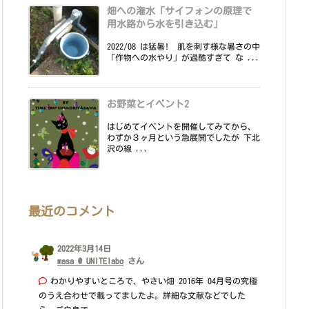
畑への潅水「サイフォンの原理で
用水路から水を引き込む」
2022/08 は猛暑! 肌を刺す様な暑さの中
「作物への水やり」が過酷すぎて な ...
お野菜とイベント2
はじめてイベントを開催してみてから、
わずか３ヶ月という急展開でしたが 下北
沢の線 ...
最近のコメント
2022年3月14日
masa @ UNITElabo
さん
わかりやすいところで、やさい畑 2016年 04月号の究極
のうえ合わせで載ってましたよ。詳細な文献などでした