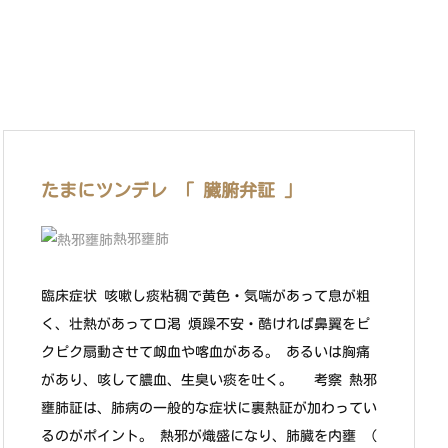
たまにツンデレ 「 臓腑弁証 」
熱邪壅肺
臨床症状 咳嗽し痰粘稠で黄色・気喘があって息が粗
く、壮熱があって口渇 煩躁不安・酷ければ鼻翼をピ
クピク扇動させて衂血や喀血がある。 あるいは胸痛
があり、咳して膿血、生臭い痰を吐く。 考察 熱邪
壅肺証は、肺病の一般的な症状に裏熱証が加わってい
るのがポイント。 熱邪が熾盛になり、肺臓を内壅 (