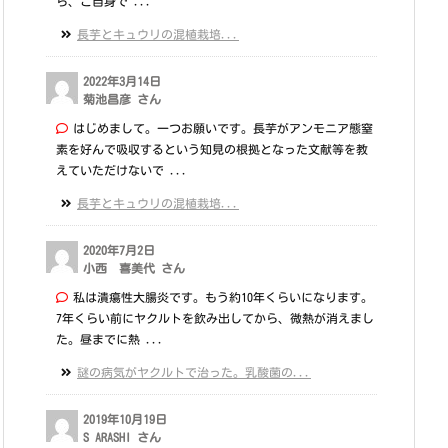
ら、ご自身で ...
長芋とキュウリの混植栽培...
2022年3月14日
菊池昌彦 さん
はじめまして。一つお願いです。長芋がアンモニア態窒
素を好んで吸収するという知見の根拠となった文献等を教
えていただけないで ...
長芋とキュウリの混植栽培...
2020年7月2日
小西 喜美代 さん
私は潰瘍性大腸炎です。もう約10年くらいになります。
7年くらい前にヤクルトを飲み出してから、微熱が消えまし
た。昼までに熱 ...
謎の病気がヤクルトで治った。乳酸菌の...
2019年10月19日
S ARASHI さん