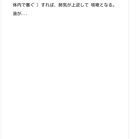
体内で塞ぐ ) すれば、肺気が上逆して 咳嗽となる。
液が...