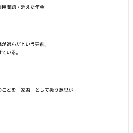
雇用問題・消えた年金
。
民が選んだという建前。
けている。
のことを「家畜」として扱う意思が