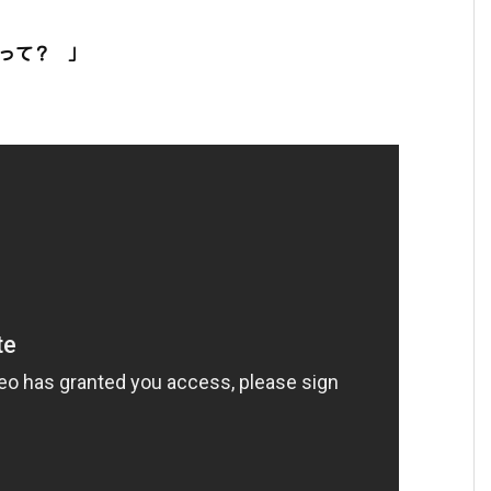
って？ 」