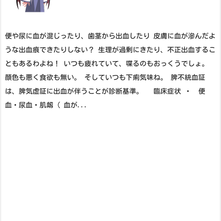
便や尿に血が混じったり、歯茎から出血したり 皮膚に血が滲んだよ
うな出血痕できたりしない？ 生理が過剰にきたり、不正出血するこ
ともあるわよね！ いつも疲れていて、喋るのもおっくうでしょ。
顔色も悪く食欲も無い。 そしていつも下痢気味ね。 脾不統血証
は、脾気虚証に出血が伴うことが診断基準。 臨床症状 ・ 便
血・尿血・肌衂 ( 血が...