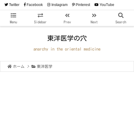
Twitter
Facebook
Instagram
Pinterest
YouTube
RSS
Feedly
Menu
Sidebar
Prev
Next
Search
東洋医学の穴
anarchy in the oriental medicine
ホーム
>
東洋医学