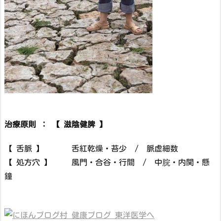
治療原則 ： 【 滋陰健脾 】
【 舌脈 】 舌紅乾燥・苔少 / 脈虚細数
【 処方穴 】 風門・合谷・行間 / 中脘・内関・懸
鐘