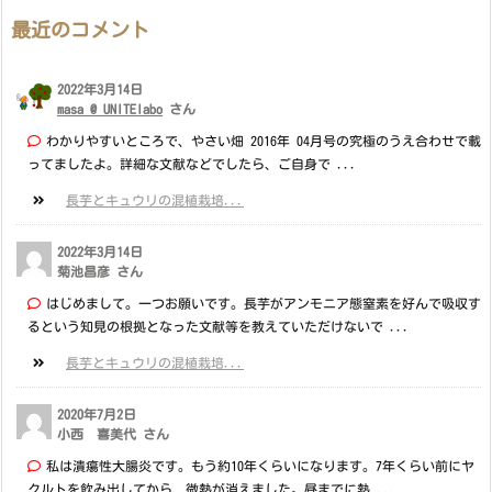
最近のコメント
2022年3月14日
masa @ UNITElabo
さん
わかりやすいところで、やさい畑 2016年 04月号の究極のうえ合わせで載
ってましたよ。詳細な文献などでしたら、ご自身で ...
長芋とキュウリの混植栽培...
2022年3月14日
菊池昌彦 さん
はじめまして。一つお願いです。長芋がアンモニア態窒素を好んで吸収す
るという知見の根拠となった文献等を教えていただけないで ...
長芋とキュウリの混植栽培...
2020年7月2日
小西 喜美代 さん
私は潰瘍性大腸炎です。もう約10年くらいになります。7年くらい前にヤ
クルトを飲み出してから、微熱が消えました。昼までに熱 ...