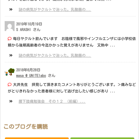
謎の病気がヤクルトで治った。乳酸菌の...
2019年10月19日
S ARASHI さん
毎日ヤクルト飲んでいます お陰様で風邪やインフルエンザには小学校依
頼から後期高齢者の今迄かかった覚えがありません 又熱中 ...
謎の病気がヤクルトで治った。乳酸菌の...
2018年6月28日
masa @ UNITElabo
さん
大井先生 拝見して頂きまたコメントありがとうございます。＞痛みなど
がとりきれなかった患者様に対して逃げ出したい感じがあり ...
腰下肢痛勉強会 その１２ （前編）...
このブログを購読