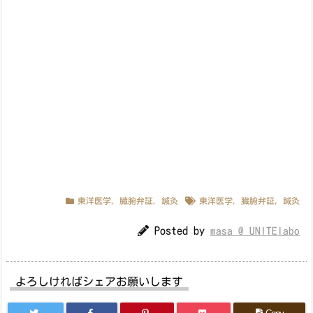
東洋医学
,
臓腑弁証
,
鍼灸
東洋医学
,
臓腑弁証
,
鍼灸
Posted by
masa @ UNITElabo
よろしければシェアお願いします