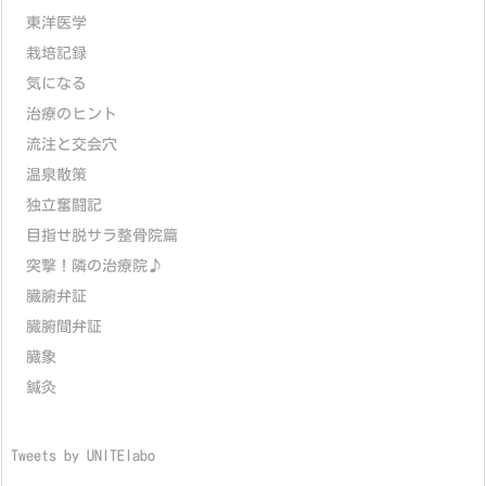
東洋医学
栽培記録
気になる
治療のヒント
流注と交会穴
温泉散策
独立奮闘記
目指せ脱サラ整骨院篇
突撃！隣の治療院♪
臓腑弁証
臓腑間弁証
臓象
鍼灸
Tweets by UNITElabo