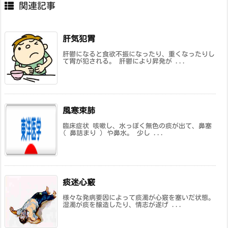
関連記事
肝気犯胃
肝鬱になると食欲不振になったり、重くなったりし
て胃が犯される。 肝鬱により昇発が ...
風寒束肺
臨床症状 咳嗽し、水っぽく無色の痰が出て、鼻塞
( 鼻詰まり ) や鼻水。 少し ...
痰迷心竅
様々な発病要因によって痰濁が心竅を塞いだ状態。
湿濁が痰を醸造したり、情志が遂げ ...