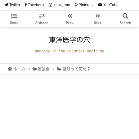
Twitter
Facebook
Instagram
Pinterest
YouTube
RSS
Feedly
Menu
Sidebar
Prev
Next
Search
東洋医学の穴
anarchy in the oriental medicine
ホーム
>
勉強会
>
凝りって何だ？