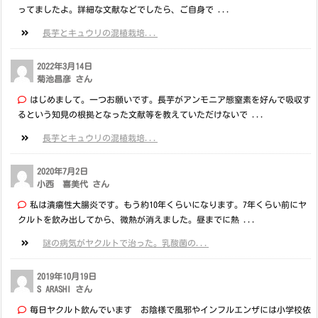
ってましたよ。詳細な文献などでしたら、ご自身で ...
長芋とキュウリの混植栽培...
2022年3月14日
菊池昌彦 さん
はじめまして。一つお願いです。長芋がアンモニア態窒素を好んで吸収す
るという知見の根拠となった文献等を教えていただけないで ...
長芋とキュウリの混植栽培...
2020年7月2日
小西 喜美代 さん
私は潰瘍性大腸炎です。もう約10年くらいになります。7年くらい前にヤ
クルトを飲み出してから、微熱が消えました。昼までに熱 ...
謎の病気がヤクルトで治った。乳酸菌の...
2019年10月19日
S ARASHI さん
毎日ヤクルト飲んでいます お陰様で風邪やインフルエンザには小学校依