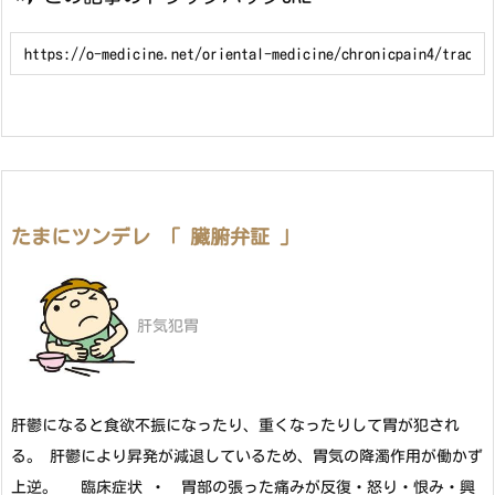
たまにツンデレ 「 臓腑弁証 」
肝気犯胃
肝鬱になると食欲不振になったり、重くなったりして胃が犯され
る。 肝鬱により昇発が減退しているため、胃気の降濁作用が働かず
上逆。 臨床症状 ・ 胃部の張った痛みが反復・怒り・恨み・興