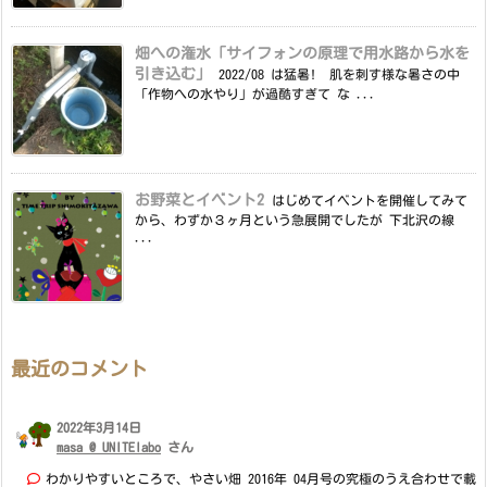
畑への潅水「サイフォンの原理で用水路から水を
引き込む」
2022/08 は猛暑! 肌を刺す様な暑さの中
「作物への水やり」が過酷すぎて な ...
お野菜とイベント2
はじめてイベントを開催してみて
から、わずか３ヶ月という急展開でしたが 下北沢の線
...
最近のコメント
2022年3月14日
masa @ UNITElabo
さん
わかりやすいところで、やさい畑 2016年 04月号の究極のうえ合わせで載