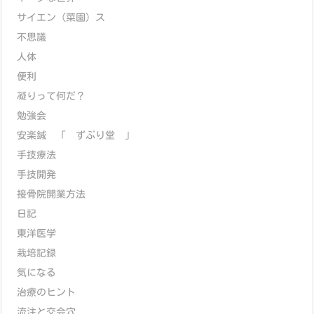
サイエン（菜園）ス
不思議
人体
便利
凝りって何だ？
勉強会
安楽鍼 「 ずぶり堂 」
手技療法
手技開発
接骨院開業方法
日記
東洋医学
栽培記録
気になる
治療のヒント
流注と交会穴