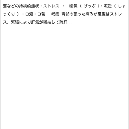
奮などの持続的症状・ストレス ・ 噯気 ( げっぷ )・呃逆（ しゃ
っくり ）・口渇・口苦 考察 胃部の張った痛みが反復はストレ
ス、緊張により肝気が鬱結して疏肝...