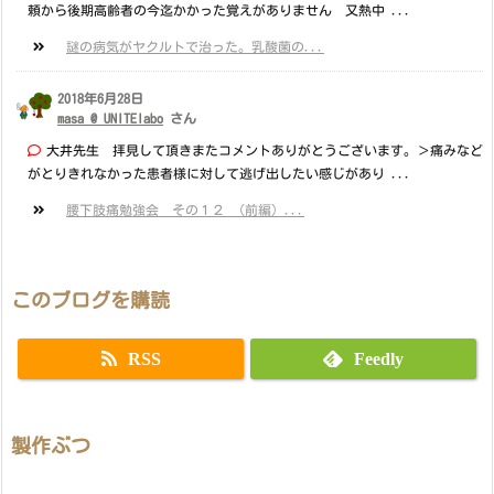
頼から後期高齢者の今迄かかった覚えがありません 又熱中 ...
謎の病気がヤクルトで治った。乳酸菌の...
2018年6月28日
masa @ UNITElabo
さん
大井先生 拝見して頂きまたコメントありがとうございます。＞痛みなど
がとりきれなかった患者様に対して逃げ出したい感じがあり ...
腰下肢痛勉強会 その１２ （前編）...
このブログを購読
RSS
Feedly
製作ぶつ