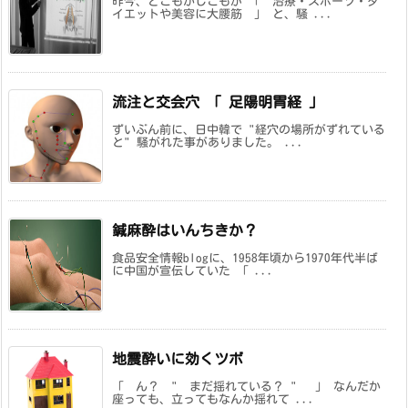
昨今、どこもかしこもが 「 治療・スポーツ・ダ
イエットや美容に大腰筋 」 と、騒 ...
流注と交会穴 「 足陽明胃経 」
ずいぶん前に、日中韓で "経穴の場所がずれている
と" 騒がれた事がありました。 ...
鍼麻酔はいんちきか？
食品安全情報blogに、1958年頃から1970年代半ば
に中国が宣伝していた 「 ...
地震酔いに効くツボ
「 ん？ " まだ揺れている？ " 」 なんだか
座っても、立ってもなんか揺れて ...