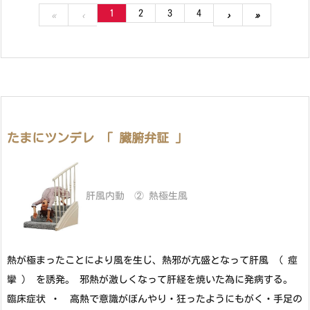
1
2
3
4
«
‹
›
»
たまにツンデレ 「 臓腑弁証 」
肝風内動 ② 熱極生風
熱が極まったことにより風を生じ、熱邪が亢盛となって肝風 （ 痙
攣 ） を誘発。 邪熱が激しくなって肝経を焼いた為に発病する。
臨床症状 ・ 高熱で意識がぼんやり・狂ったようにもがく・手足の