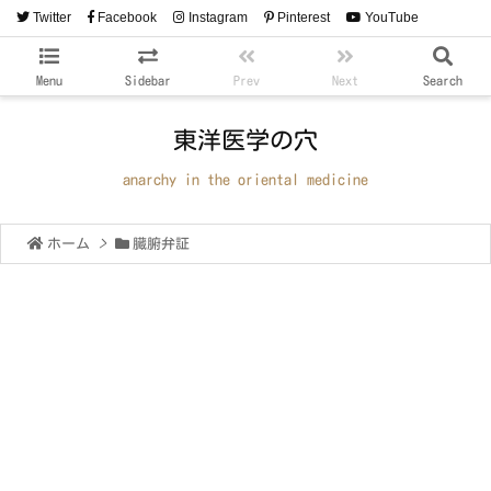
Twitter
Facebook
Instagram
Pinterest
YouTube
RSS
Feedly
Menu
Sidebar
Prev
Next
Search
東洋医学の穴
anarchy in the oriental medicine
ホーム
>
臓腑弁証