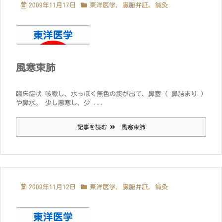
2009年11月17日
東洋医学
,
臓腑弁証
,
鍼灸
風寒束肺
臨床症状 咳嗽し、水っぽく無色の痰が出て、鼻塞 ( 鼻詰まり )
や鼻水。 少し悪寒し、少 ...
記事を読む
風寒束肺
2009年11月12日
東洋医学
,
臓腑弁証
,
鍼灸