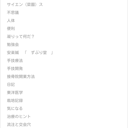
サイエン（菜園）ス
不思議
人体
便利
凝りって何だ？
勉強会
安楽鍼 「 ずぶり堂 」
手技療法
手技開発
接骨院開業方法
日記
東洋医学
栽培記録
気になる
治療のヒント
流注と交会穴