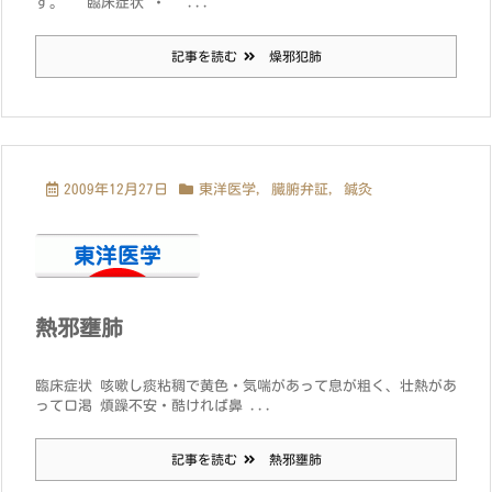
す。 臨床症状 ・ ...
記事を読む
燥邪犯肺
2009年12月27日
東洋医学
,
臓腑弁証
,
鍼灸
熱邪壅肺
臨床症状 咳嗽し痰粘稠で黄色・気喘があって息が粗く、壮熱があ
って口渇 煩躁不安・酷ければ鼻 ...
記事を読む
熱邪壅肺