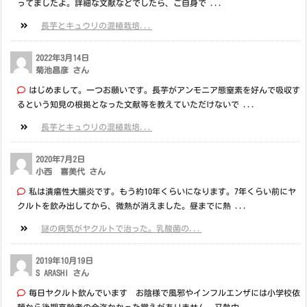
ってましたよ。詳細な文献などでしたら、ご自身で ...
長芋とキュウリの混植栽培...
2022年3月14日
菊池昌彦 さん
はじめまして。一つお願いです。長芋がアンモニア態窒素を好んで吸収す
るという知見の根拠となった文献等を教えていただけないで ...
長芋とキュウリの混植栽培...
2020年7月2日
小西 喜美代 さん
私は潰瘍性大腸炎です。もう約10年くらいになります。7年くらい前にヤ
クルトを飲み出してから、微熱が消えました。昼までに熱 ...
謎の病気がヤクルトで治った。乳酸菌の...
2019年10月19日
S ARASHI さん
毎日ヤクルト飲んでいます お陰様で風邪やインフルエンザには小学校依