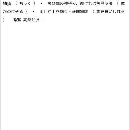
抽搐 （ ちっく ） ・ 項頚部の強張り、酷ければ角弓反脹 （ 体
がのけぞる ） ・ 両目が上を向く・牙関緊閉 （ 歯を食いしばる
） 考察 高熱と肝...