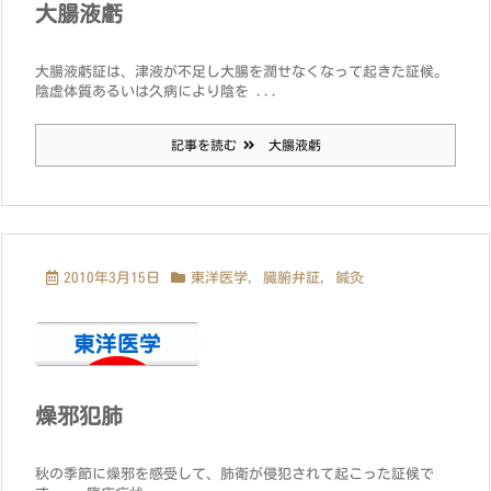
大腸液虧
大腸液虧証は、津液が不足し大腸を潤せなくなって起きた証候。
陰虚体質あるいは久病により陰を ...
記事を読む
大腸液虧
2010年3月15日
東洋医学
,
臓腑弁証
,
鍼灸
燥邪犯肺
秋の季節に燥邪を感受して、肺衛が侵犯されて起こった証候で