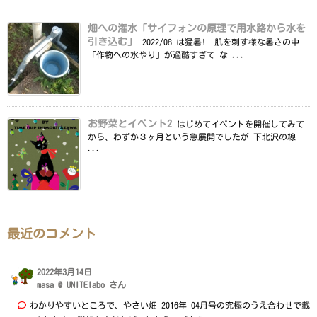
畑への潅水「サイフォンの原理で用水路から水を
引き込む」
2022/08 は猛暑! 肌を刺す様な暑さの中
「作物への水やり」が過酷すぎて な ...
お野菜とイベント2
はじめてイベントを開催してみて
から、わずか３ヶ月という急展開でしたが 下北沢の線
...
最近のコメント
2022年3月14日
masa @ UNITElabo
さん
わかりやすいところで、やさい畑 2016年 04月号の究極のうえ合わせで載