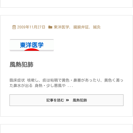
2009年11月27日
東洋医学
,
臓腑弁証
,
鍼灸
風熱犯肺
臨床症状 咳嗽し、痰は粘稠で黄色・鼻塞があったり、黄色く濁っ
た鼻水が出る 身熱・少し悪風や ...
記事を読む
風熱犯肺