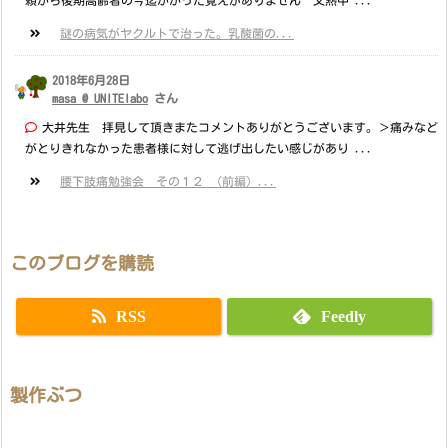
頼から後期高齢者の今迄かかった覚えがありません 又熱中 ...
謎の病気がヤクルトで治った。乳酸菌の...
2018年6月28日
masa @ UNITElabo
さん
大井先生 拝見して頂きまたコメントありがとうございます。＞痛みなど
がとりきれなかった患者様に対して逃げ出したい感じがあり ...
腰下肢痛勉強会 その１２ （前編）...
このブログを購読
RSS
Feedly
製作ぶつ