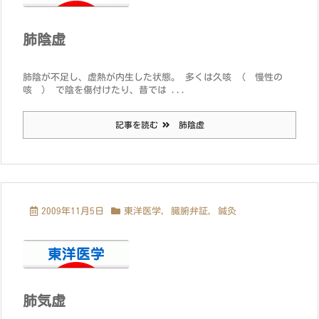
肺陰虚
肺陰が不足し、虚熱が内生した状態。 多くは久咳 （ 慢性の
咳 ） で陰を傷付けたり、昔では ...
記事を読む
肺陰虚
2009年11月5日
東洋医学
,
臓腑弁証
,
鍼灸
肺気虚