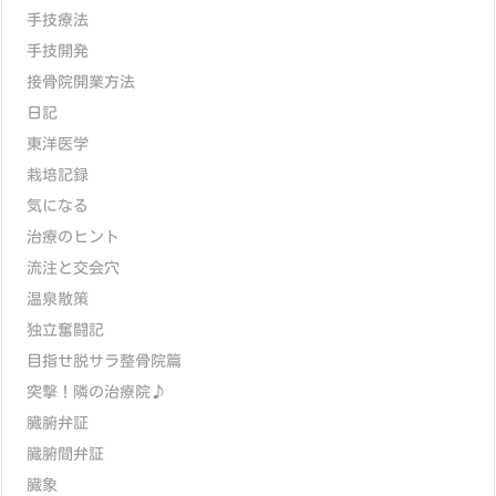
手技療法
手技開発
接骨院開業方法
日記
東洋医学
栽培記録
気になる
治療のヒント
流注と交会穴
温泉散策
独立奮闘記
目指せ脱サラ整骨院篇
突撃！隣の治療院♪
臓腑弁証
臓腑間弁証
臓象