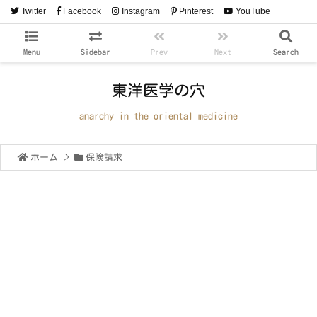
Twitter
Facebook
Instagram
Pinterest
YouTube
RSS
Feedly
Menu
Sidebar
Prev
Next
Search
東洋医学の穴
anarchy in the oriental medicine
ホーム
>
保険請求