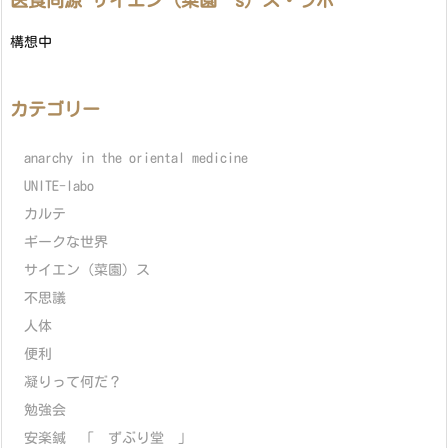
医食同源 サイエン（菜園’s）ス・ラボ
構想中
カテゴリー
anarchy in the oriental medicine
UNITE-labo
カルテ
ギークな世界
サイエン（菜園）ス
不思議
人体
便利
凝りって何だ？
勉強会
安楽鍼 「 ずぶり堂 」