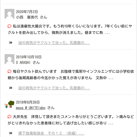
2020年7月2日
小西 喜美代 さん
私は潰瘍性大腸炎です。もう約10年くらいになります。7年くらい前にヤ
クルトを飲み出してから、微熱が消えました。昼までに熱 ...
謎の病気がヤクルトで治った。乳酸菌の...
2019年10月19日
S ARASHI さん
毎日ヤクルト飲んでいます お陰様で風邪やインフルエンザには小学校依
頼から後期高齢者の今迄かかった覚えがありません 又熱中 ...
謎の病気がヤクルトで治った。乳酸菌の...
2018年6月28日
masa @ UNITElabo
さん
大井先生 拝見して頂きまたコメントありがとうございます。＞痛みなど
がとりきれなかった患者様に対して逃げ出したい感じがあり ...
腰下肢痛勉強会 その１２ （前編）...