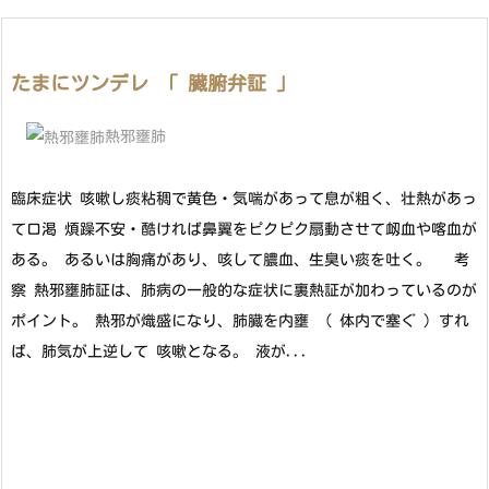
たまにツンデレ 「 臓腑弁証 」
熱邪壅肺
臨床症状 咳嗽し痰粘稠で黄色・気喘があって息が粗く、壮熱があっ
て口渇 煩躁不安・酷ければ鼻翼をピクピク扇動させて衂血や喀血が
ある。 あるいは胸痛があり、咳して膿血、生臭い痰を吐く。 考
察 熱邪壅肺証は、肺病の一般的な症状に裏熱証が加わっているのが
ポイント。 熱邪が熾盛になり、肺臓を内壅 ( 体内で塞ぐ ) すれ
ば、肺気が上逆して 咳嗽となる。 液が...