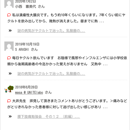
2020年7月2日
小西 喜美代 さん
私は潰瘍性大腸炎です。もう約10年くらいになります。7年くらい前にヤ
クルトを飲み出してから、微熱が消えました。昼までに熱 ...
謎の病気がヤクルトで治った。乳酸菌の...
2019年10月19日
S ARASHI さん
毎日ヤクルト飲んでいます お陰様で風邪やインフルエンザには小学校依
頼から後期高齢者の今迄かかった覚えがありません 又熱中 ...
謎の病気がヤクルトで治った。乳酸菌の...
2018年6月28日
masa @ UNITElabo
さん
大井先生 拝見して頂きまたコメントありがとうございます。＞痛みなど
がとりきれなかった患者様に対して逃げ出したい感じがあり ...
腰下肢痛勉強会 その１２ （前編）...