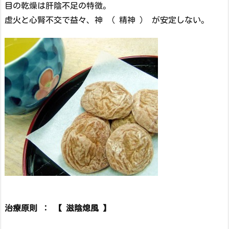
目の乾燥は肝陰不足の特徴。
虚火と心腎不交で益々、神 （ 精神 ） が安定しない。
治療原則 ： 【 滋陰熄風 】