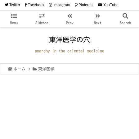
Twitter
Facebook
Instagram
Pinterest
YouTube
RSS
Feedly
Menu
Sidebar
Prev
Next
Search
東洋医学の穴
anarchy in the oriental medicine
ホーム
>
東洋医学