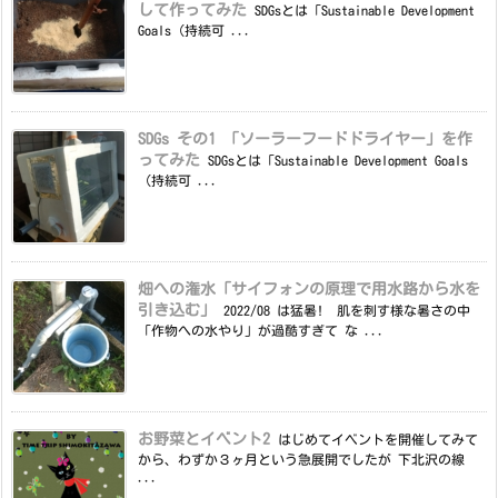
して作ってみた
SDGsとは「Sustainable Development
Goals（持続可 ...
SDGs その1 「ソーラーフードドライヤー」を作
ってみた
SDGsとは「Sustainable Development Goals
（持続可 ...
畑への潅水「サイフォンの原理で用水路から水を
引き込む」
2022/08 は猛暑! 肌を刺す様な暑さの中
「作物への水やり」が過酷すぎて な ...
お野菜とイベント2
はじめてイベントを開催してみて
から、わずか３ヶ月という急展開でしたが 下北沢の線
...