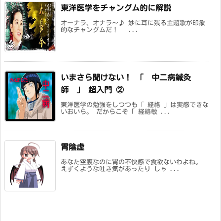
東洋医学をチャングム的に解説
オーナラ、オナラ～♪ 妙に耳に残る主題歌が印象
的なチャングムだ！ ...
いまさら聞けない！ 「 中二病鍼灸
師 」 超入門 ②
東洋医学の勉強をしつつも「 経絡 」は実感できな
いおいら。 だからこそ「 経絡敏 ...
胃陰虚
あなた空腹なのに胃の不快感で食欲ないわよね。
えずくような吐き気があったり しゃ ...