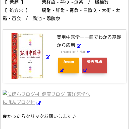
【 舌脈 】 舌紅絳・苔少～無苔 / 脈細数
【 処方穴 】 膈兪・肝兪・腎兪・三陰交・太衝・太
谿・百会 / 風池・陽陵泉
実用中医学―一冊でわかる基礎
から応用
created by
Rinker
Amazon
楽天市場
にほんブログ村
良かったらクリックお願いします♪