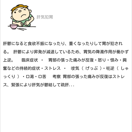
肝気犯胃
肝鬱になると食欲不振になったり、重くなったりして胃が犯され
る。 肝鬱により昇発が減退しているため、胃気の降濁作用が働かず
上逆。 臨床症状 ・ 胃部の張った痛みが反復・怒り・恨み・興
奮などの持続的症状・ストレス ・ 噯気 ( げっぷ )・呃逆（ しゃ
っくり ）・口渇・口苦 考察 胃部の張った痛みが反復はストレ
ス、緊張により肝気が鬱結して疏肝...