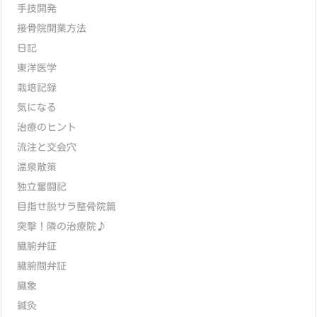
手技開発
接骨院開業方法
日記
東洋医学
栽培記録
気になる
治療のヒント
流注と交会穴
温泉散策
独立奮闘記
目指せ脱サラ整骨院篇
突撃！隣の治療院♪
臓腑弁証
臓腑間弁証
臓象
鍼灸