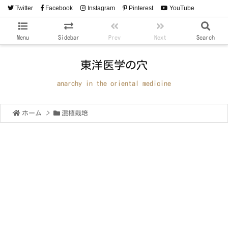
Twitter
Facebook
Instagram
Pinterest
YouTube
RSS
Feedly
Menu
Sidebar
Prev
Next
Search
東洋医学の穴
anarchy in the oriental medicine
ホーム
>
混植栽培