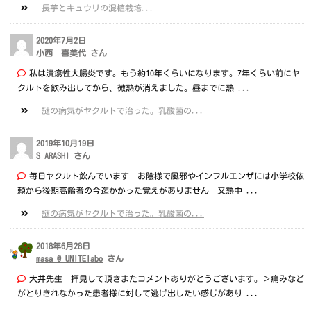
長芋とキュウリの混植栽培...
2020年7月2日
小西 喜美代 さん
私は潰瘍性大腸炎です。もう約10年くらいになります。7年くらい前にヤ
クルトを飲み出してから、微熱が消えました。昼までに熱 ...
謎の病気がヤクルトで治った。乳酸菌の...
2019年10月19日
S ARASHI さん
毎日ヤクルト飲んでいます お陰様で風邪やインフルエンザには小学校依
頼から後期高齢者の今迄かかった覚えがありません 又熱中 ...
謎の病気がヤクルトで治った。乳酸菌の...
2018年6月28日
masa @ UNITElabo
さん
大井先生 拝見して頂きまたコメントありがとうございます。＞痛みなど
がとりきれなかった患者様に対して逃げ出したい感じがあり ...