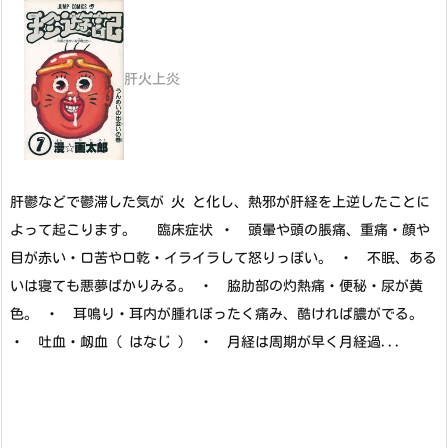
肝火上炎
肝鬱などで鬱滞した気が 火 と化し、熱邪が肝経を上逆したことに
よって起こります。 臨床症状 ・ 頭暈や頭の脹痛、重痛・顔や
目が赤い・口苦や口乾・イライラして怒りっぽい。 ・ 不眠、ある
いは寝ても悪夢ばかりみる。 ・ 脇肋部の灼熱痛・便秘・尿が黄
色。 ・ 耳鳴り・耳内が腫れぼったく痛み、酷ければ膿がでる。
・ 吐血・衂血（ はなじ ） ・ 月経は周期が早く月経過...