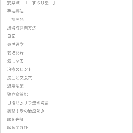
安楽鍼 「 ずぶり堂 」
手技療法
手技開発
接骨院開業方法
日記
東洋医学
栽培記録
気になる
治療のヒント
流注と交会穴
温泉散策
独立奮闘記
目指せ脱サラ整骨院篇
突撃！隣の治療院♪
臓腑弁証
臓腑間弁証