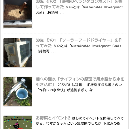
SDGs その2 「最強のベランダコンポスト」を探
して作ってみた
SDGsとは「Sustainable Development
Goals（持続可 ...
SDGs その1 「ソーラーフードドライヤー」を作
ってみた
SDGsとは「Sustainable Development Goals
（持続可 ...
畑への潅水「サイフォンの原理で用水路から水を
引き込む」
2022/08 は猛暑! 肌を刺す様な暑さの中
「作物への水やり」が過酷すぎて な ...
お野菜とイベント2
はじめてイベントを開催してみて
から、わずか３ヶ月という急展開でしたが 下北沢の線
...