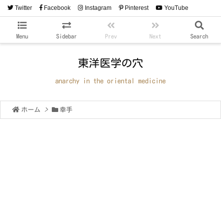
Twitter
Facebook
Instagram
Pinterest
YouTube
RSS
Feedly
Menu
Sidebar
Prev
Next
Search
東洋医学の穴
anarchy in the oriental medicine
ホーム
>
幸手