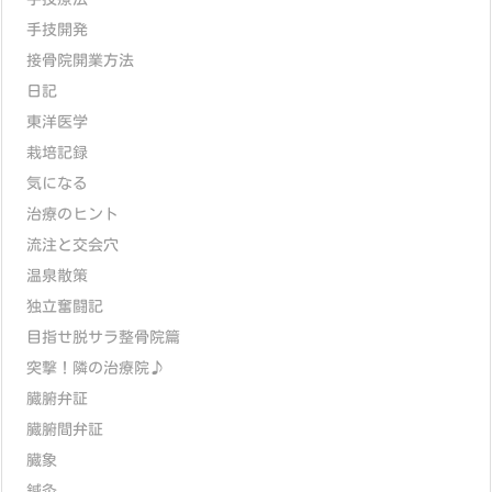
手技開発
接骨院開業方法
日記
東洋医学
栽培記録
気になる
治療のヒント
流注と交会穴
温泉散策
独立奮闘記
目指せ脱サラ整骨院篇
突撃！隣の治療院♪
臓腑弁証
臓腑間弁証
臓象
鍼灸