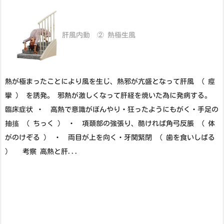
肝風内動 ② 熱極生風
熱が極まったことにより風を生じ、熱邪が亢盛となって肝風 （ 痙
攣 ） を誘発。 邪熱が激しくなって肝経を焼いた為に発病する。
臨床症状 ・ 高熱で意識がぼんやり・狂ったようにもがく・手足の
抽搐 （ ちっく ） ・ 項頚部の強張り、酷ければ角弓反脹 （ 体
がのけぞる ） ・ 両目が上を向く・牙関緊閉 （ 歯を食いしばる
） 考察 高熱と肝...