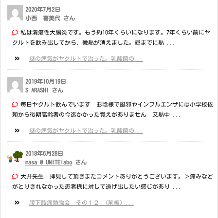
2020年7月2日
小西 喜美代 さん
私は潰瘍性大腸炎です。もう約10年くらいになります。7年くらい前にヤ
クルトを飲み出してから、微熱が消えました。昼までに熱 ...
謎の病気がヤクルトで治った。乳酸菌の...
2019年10月19日
S ARASHI さん
毎日ヤクルト飲んでいます お陰様で風邪やインフルエンザには小学校依
頼から後期高齢者の今迄かかった覚えがありません 又熱中 ...
謎の病気がヤクルトで治った。乳酸菌の...
2018年6月28日
masa @ UNITElabo
さん
大井先生 拝見して頂きまたコメントありがとうございます。＞痛みなど
がとりきれなかった患者様に対して逃げ出したい感じがあり ...
腰下肢痛勉強会 その１２ （前編）...