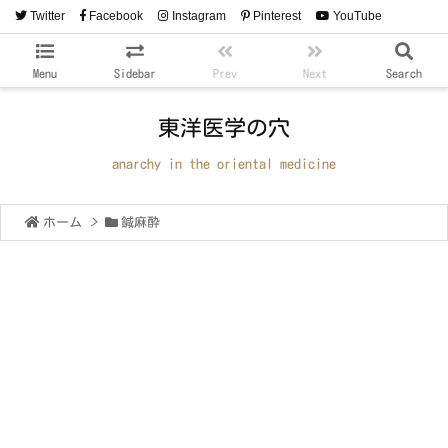
Twitter
Facebook
Instagram
Pinterest
YouTube
RSS
Feedly
Menu
Sidebar
Prev
Next
Search
東洋医学の穴
anarchy in the oriental medicine
ホーム
>
鍼麻酔