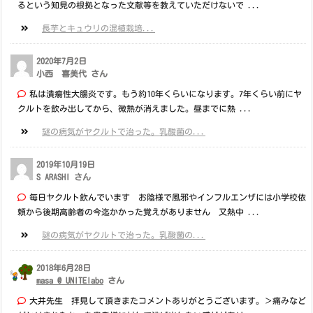
るという知見の根拠となった文献等を教えていただけないで ...
長芋とキュウリの混植栽培...
2020年7月2日
小西 喜美代 さん
私は潰瘍性大腸炎です。もう約10年くらいになります。7年くらい前にヤ
クルトを飲み出してから、微熱が消えました。昼までに熱 ...
謎の病気がヤクルトで治った。乳酸菌の...
2019年10月19日
S ARASHI さん
毎日ヤクルト飲んでいます お陰様で風邪やインフルエンザには小学校依
頼から後期高齢者の今迄かかった覚えがありません 又熱中 ...
謎の病気がヤクルトで治った。乳酸菌の...
2018年6月28日
masa @ UNITElabo
さん
大井先生 拝見して頂きまたコメントありがとうございます。＞痛みなど