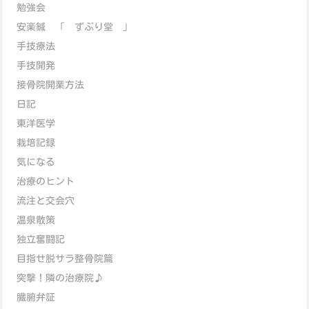
勉強会
安楽鍼 「 ずぶり堂 」
手技療法
手技開発
接骨院開業方法
日記
東洋医学
栽培記録
気になる
治療のヒント
流注と交会穴
温泉散策
独立奮闘記
目指せ脱サラ整骨院篇
突撃！隣の治療院♪
臓腑弁証