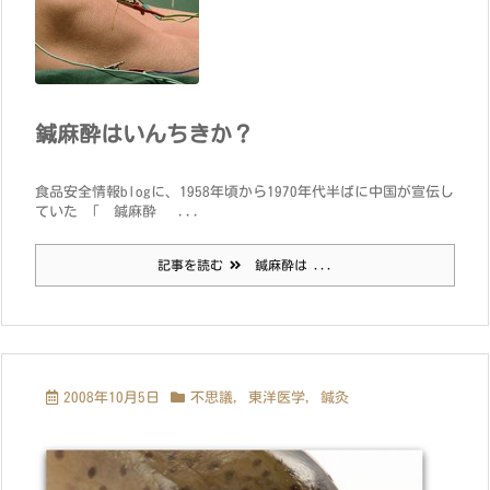
鍼麻酔はいんちきか？
食品安全情報blogに、1958年頃から1970年代半ばに中国が宣伝し
ていた 「 鍼麻酔 ...
記事を読む
鍼麻酔は ...
2008年10月5日
不思議
,
東洋医学
,
鍼灸