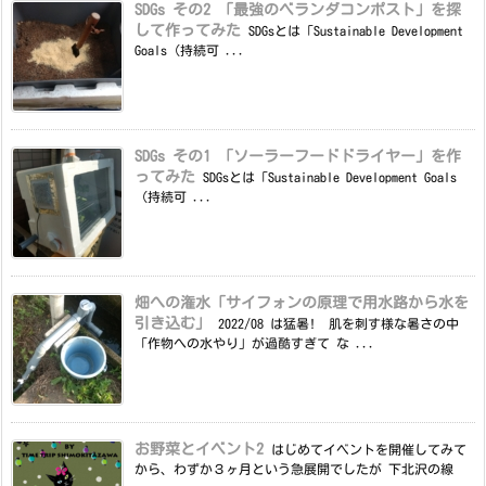
SDGs その2 「最強のベランダコンポスト」を探
して作ってみた
SDGsとは「Sustainable Development
Goals（持続可 ...
SDGs その1 「ソーラーフードドライヤー」を作
ってみた
SDGsとは「Sustainable Development Goals
（持続可 ...
畑への潅水「サイフォンの原理で用水路から水を
引き込む」
2022/08 は猛暑! 肌を刺す様な暑さの中
「作物への水やり」が過酷すぎて な ...
お野菜とイベント2
はじめてイベントを開催してみて
から、わずか３ヶ月という急展開でしたが 下北沢の線