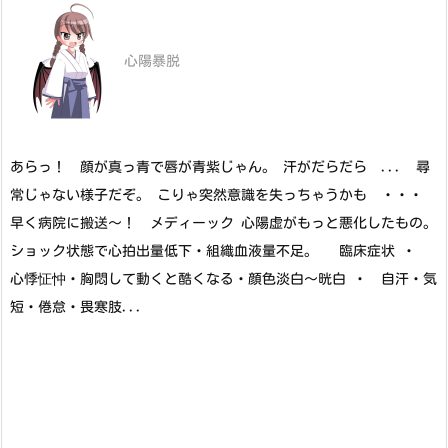
心陽暴脱
あらっ！ 顔が真っ青で唇が青紫じゃん。 汗がだらだら ... 尋
常じゃない様子だぞ。 こりゃ突然意識を失っちゃうかも ・・・
早く病院に搬送～！ メディーック 心陽虚がもっと悪化したもの。
ショック状態で心拍出量低下・組織血液量不足。 臨床症状 ・
心悸怔忡・胸悶して動くと酷くなる・顔色淡白～晄白 ・ 自汗・気
短・倦怠・畏寒肢...