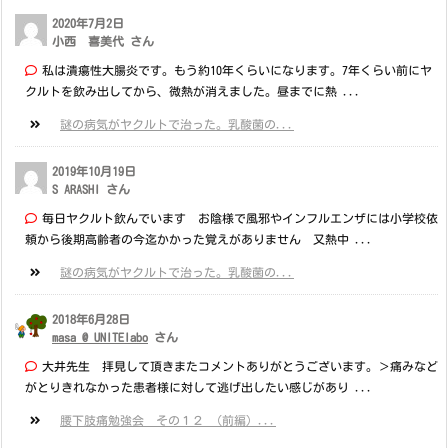
2020年7月2日
小西 喜美代 さん
私は潰瘍性大腸炎です。もう約10年くらいになります。7年くらい前にヤ
クルトを飲み出してから、微熱が消えました。昼までに熱 ...
謎の病気がヤクルトで治った。乳酸菌の...
2019年10月19日
S ARASHI さん
毎日ヤクルト飲んでいます お陰様で風邪やインフルエンザには小学校依
頼から後期高齢者の今迄かかった覚えがありません 又熱中 ...
謎の病気がヤクルトで治った。乳酸菌の...
2018年6月28日
masa @ UNITElabo
さん
大井先生 拝見して頂きまたコメントありがとうございます。＞痛みなど
がとりきれなかった患者様に対して逃げ出したい感じがあり ...
腰下肢痛勉強会 その１２ （前編）...