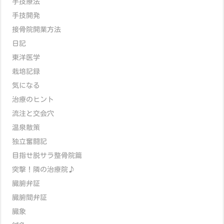
手技療法
手技開発
接骨院開業方法
日記
東洋医学
栽培記録
気になる
治療のヒント
流注と交会穴
温泉散策
独立奮闘記
目指せ脱サラ整骨院篇
突撃！隣の治療院♪
臓腑弁証
臓腑間弁証
臓象