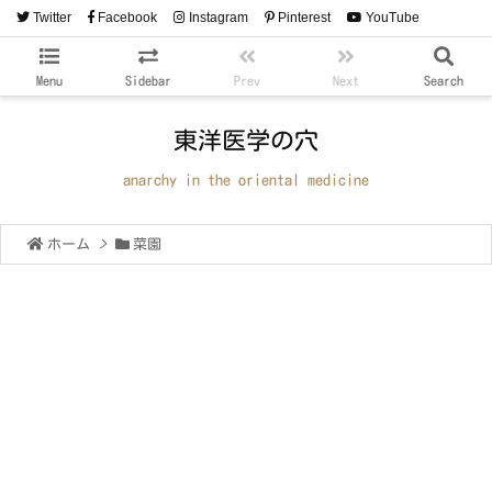
Twitter
Facebook
Instagram
Pinterest
YouTube
RSS
Feedly
Menu
Sidebar
Prev
Next
Search
東洋医学の穴
anarchy in the oriental medicine
ホーム
>
菜園