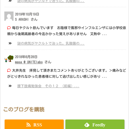
謎の病気がヤクルトで治った。乳酸菌の...
2019年10月19日
S ARASHI さん
毎日ヤクルト飲んでいます お陰様で風邪やインフルエンザには小学校依
頼から後期高齢者の今迄かかった覚えがありません 又熱中 ...
謎の病気がヤクルトで治った。乳酸菌の...
2018年6月28日
masa @ UNITElabo
さん
大井先生 拝見して頂きまたコメントありがとうございます。＞痛みなど
がとりきれなかった患者様に対して逃げ出したい感じがあり ...
腰下肢痛勉強会 その１２ （前編）...
このブログを購読
RSS
Feedly