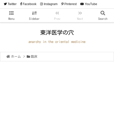
Twitter
Facebook
Instagram
Pinterest
YouTube
RSS
Feedly
Menu
Sidebar
Prev
Next
Search
東洋医学の穴
anarchy in the oriental medicine
ホーム
>
臨床