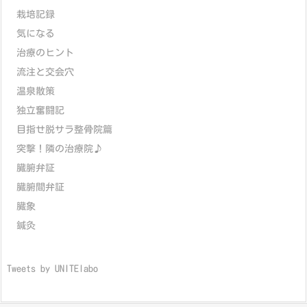
栽培記録
気になる
治療のヒント
流注と交会穴
温泉散策
独立奮闘記
目指せ脱サラ整骨院篇
突撃！隣の治療院♪
臓腑弁証
臓腑間弁証
臓象
鍼灸
Tweets by UNITElabo