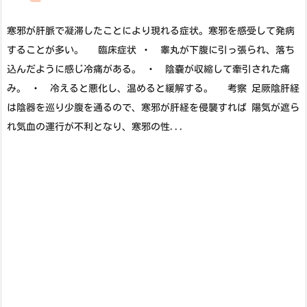
寒邪が肝脈で凝滞したことにより現れる症状。寒邪を感受して発病
することが多い。 臨床症状 ・ 睾丸が下腹に引っ張られ、落ち
込んだように感じ冷痛がある。 ・ 陰嚢が収縮して牽引された痛
み。 ・ 冷えると悪化し、温めると緩解する。 考察 足厥陰肝経
は陰器を巡り少腹を通るので、寒邪が肝経を侵襲すれば 陽気が遮ら
れ気血の運行が不利となり、寒邪の性...