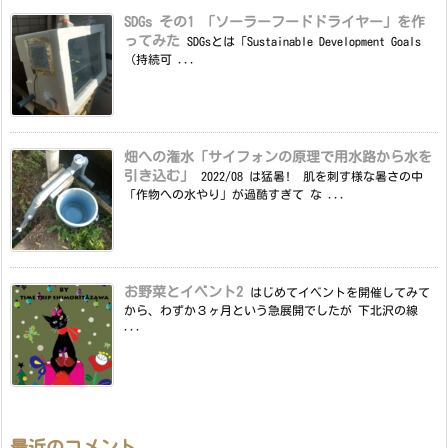
SDGs その1 「ソーラーフードドライヤー」を作
ってみた
SDGsとは「Sustainable Development Goals
（持続可 ...
畑への潅水「サイフォンの原理で用水路から水を
引き込む」
2022/08 は猛暑! 肌を刺す様な暑さの中
「作物への水やり」が過酷すぎて な ...
お野菜とイベント2
はじめてイベントを開催してみて
から、わずか３ヶ月という急展開でしたが 下北沢の線
...
最近のコメント