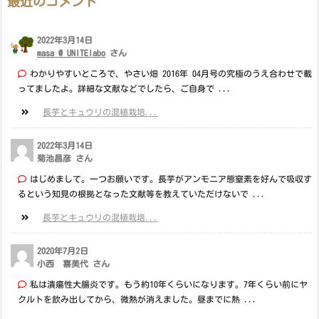
最近のコメント
2022年3月14日
masa @ UNITElabo
さん
わかりやすいところで、やさい畑 2016年 04月号の究極のうえ合わせで載
ってましたよ。詳細な文献などでしたら、ご自身で ...
長芋とキュウリの混植栽培...
2022年3月14日
菊池昌彦 さん
はじめまして。一つお願いです。長芋がアンモニア態窒素を好んで吸収す
るという知見の根拠となった文献等を教えていただけないで ...
長芋とキュウリの混植栽培...
2020年7月2日
小西 喜美代 さん
私は潰瘍性大腸炎です。もう約10年くらいになります。7年くらい前にヤ
クルトを飲み出してから、微熱が消えました。昼までに熱 ...