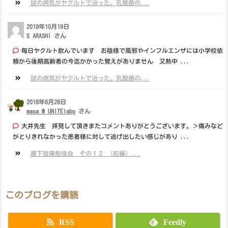
謎の病気がヤクルトで治った。乳酸菌の...
2019年10月19日
S ARASHI さん
毎日ヤクルト飲んでいます お陰様で風邪やインフルエンザには小学校依
頼から後期高齢者の今迄かかった覚えがありません 又熱中 ...
謎の病気がヤクルトで治った。乳酸菌の...
2018年6月28日
masa @ UNITElabo
さん
大井先生 拝見して頂きまたコメントありがとうございます。＞痛みなど
がとりきれなかった患者様に対して逃げ出したい感じがあり ...
腰下肢痛勉強会 その１２ （前編）...
このブログを購読
RSS
Feedly