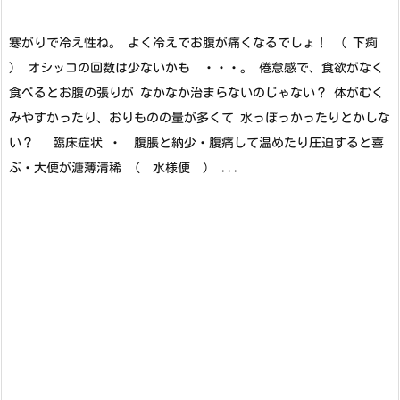
寒がりで冷え性ね。 よく冷えでお腹が痛くなるでしょ！ （ 下痢
） オシッコの回数は少ないかも ・・・。 倦怠感で、食欲がなく
食べるとお腹の張りが なかなか治まらないのじゃない？ 体がむく
みやすかったり、おりものの量が多くて 水っぽっかったりとかしな
い？ 臨床症状 ・ 腹脹と納少・腹痛して温めたり圧迫すると喜
ぶ・大便が溏薄清稀 （ 水様便 ） ...