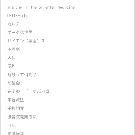
anarchy in the oriental medicine
UNITE-labo
カルテ
ギークな世界
サイエン（菜園）ス
不思議
人体
便利
凝りって何だ？
勉強会
安楽鍼 「 ずぶり堂 」
手技療法
手技開発
接骨院開業方法
日記
東洋医学