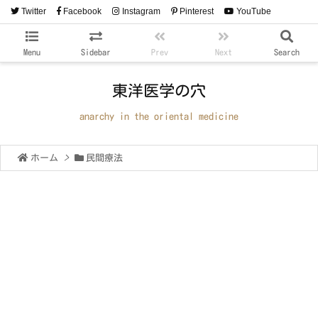
Twitter
Facebook
Instagram
Pinterest
YouTube
RSS
Feedly
Menu
Sidebar
Prev
Next
Search
東洋医学の穴
anarchy in the oriental medicine
ホーム
>
民間療法