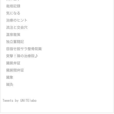
栽培記録
気になる
治療のヒント
流注と交会穴
温泉散策
独立奮闘記
目指せ脱サラ整骨院篇
突撃！隣の治療院♪
臓腑弁証
臓腑間弁証
臓象
鍼灸
Tweets by UNITElabo