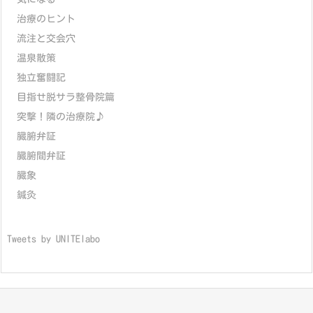
治療のヒント
流注と交会穴
温泉散策
独立奮闘記
目指せ脱サラ整骨院篇
突撃！隣の治療院♪
臓腑弁証
臓腑間弁証
臓象
鍼灸
Tweets by UNITElabo