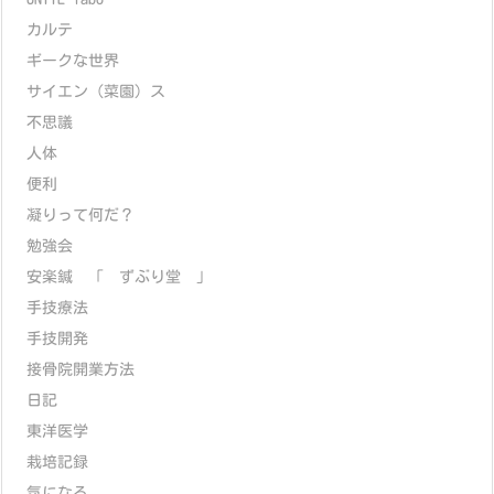
カルテ
ギークな世界
サイエン（菜園）ス
不思議
人体
便利
凝りって何だ？
勉強会
安楽鍼 「 ずぶり堂 」
手技療法
手技開発
接骨院開業方法
日記
東洋医学
栽培記録
気になる