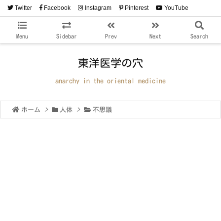
Twitter
Facebook
Instagram
Pinterest
YouTube
RSS
Feedly
Menu
Sidebar
Prev
Next
Search
東洋医学の穴
anarchy in the oriental medicine
ホーム
>
人体
>
不思議