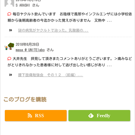
S ARASHI さん
毎日ヤクルト飲んでいます お陰様で風邪やインフルエンザには小学校依
頼から後期高齢者の今迄かかった覚えがありません 又熱中 ...
謎の病気がヤクルトで治った。乳酸菌の...
2018年6月28日
masa @ UNITElabo
さん
大井先生 拝見して頂きまたコメントありがとうございます。＞痛みなど
がとりきれなかった患者様に対して逃げ出したい感じがあり ...
腰下肢痛勉強会 その１２ （前編）...
このブログを購読
RSS
Feedly