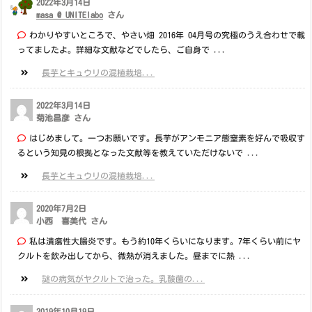
2022年3月14日
masa @ UNITElabo
さん
わかりやすいところで、やさい畑 2016年 04月号の究極のうえ合わせで載
ってましたよ。詳細な文献などでしたら、ご自身で ...
長芋とキュウリの混植栽培...
2022年3月14日
菊池昌彦 さん
はじめまして。一つお願いです。長芋がアンモニア態窒素を好んで吸収す
るという知見の根拠となった文献等を教えていただけないで ...
長芋とキュウリの混植栽培...
2020年7月2日
小西 喜美代 さん
私は潰瘍性大腸炎です。もう約10年くらいになります。7年くらい前にヤ
クルトを飲み出してから、微熱が消えました。昼までに熱 ...
謎の病気がヤクルトで治った。乳酸菌の...
2019年10月19日