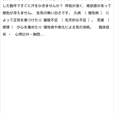
した動作ですぐに汗をかきませんか？ 呼吸が浅く、倦怠感があって
顔色が冴えません。 生気の無い白さです。 久病 （ 慢性病 ） に
よって正気を傷つけたり 稟賦不足 （ 先天的な不足 ）。 思慮 （
感情 ） が心を傷めたり 慢性病や老化による気の消耗。 臨床症
状 ・ 心悸怔忡・胸悶...