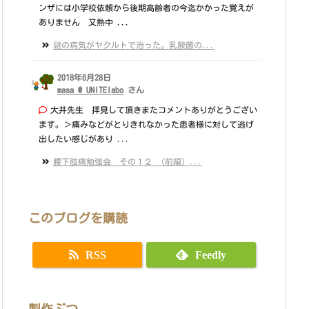
ンザには小学校依頼から後期高齢者の今迄かかった覚えが
ありません 又熱中 ...
謎の病気がヤクルトで治った。乳酸菌の...
2018年6月28日
masa @ UNITElabo
さん
大井先生 拝見して頂きまたコメントありがとうござい
ます。＞痛みなどがとりきれなかった患者様に対して逃げ
出したい感じがあり ...
腰下肢痛勉強会 その１２ （前編）...
このブログを購読
RSS
Feedly