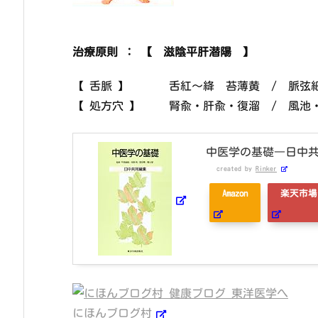
治療原則 ： 【 滋陰平肝潜陽 】
【 舌脈 】 舌紅～絳 苔薄黄 / 脈弦
【 処方穴 】 腎兪・肝兪・復溜 / 風池
中医学の基礎―日中
created by
Rinker
Amazon
楽天市場
にほんブログ村