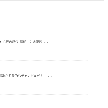
心経の経穴 睛明 （ 太陽膀 ...
題歌が印象的なチャングムだ！ ...