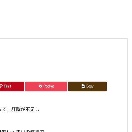
Pin it
Pocket
Copy
って、肝陰が不足し
は怒り・焦りの感情で