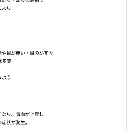
により
顔や目が赤い・目のかすみ
眠多夢
うよう
くなり、気血が上昇し
の症状が発生。