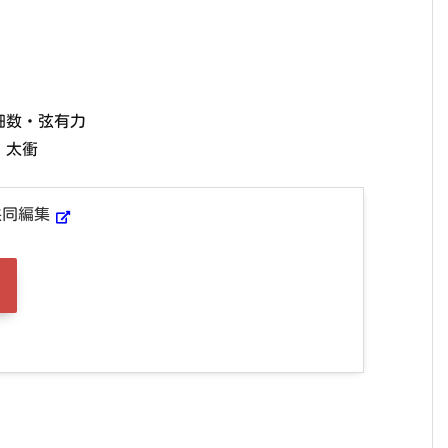
細数・弦有力
・太衝
共同編集