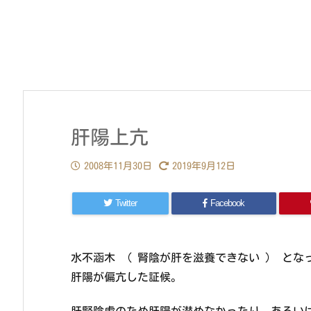
肝陽上亢
2008年11月30日
2019年9月12日
Twitter
Facebook
水不涵木 （ 腎陰が肝を滋養できない ） とな
肝陽が偏亢した証候。
肝腎陰虚のため肝陽が潜めなかったり、あるい