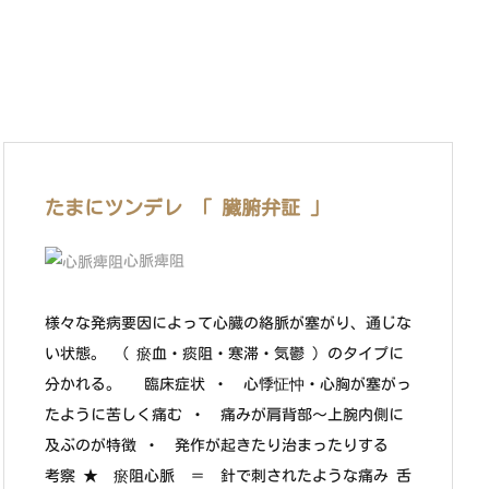
たまにツンデレ 「 臓腑弁証 」
心脈痺阻
様々な発病要因によって心臓の絡脈が塞がり、通じな
い状態。 （ 瘀血・痰阻・寒滞・気鬱 ）のタイプに
分かれる。 臨床症状 ・ 心悸怔忡・心胸が塞がっ
たように苦しく痛む ・ 痛みが肩背部～上腕内側に
及ぶのが特徴 ・ 発作が起きたり治まったりする
考察 ★ 瘀阻心脈 ＝ 針で刺されたような痛み 舌