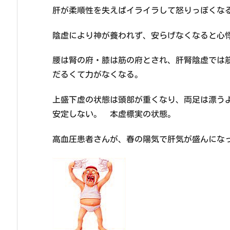
肝が柔順性を失えばイライラして怒りっぽくな
陰虚により神が養われず、安らげなくなると心
腰は腎の府・膝は筋の府とされ、肝腎陰虚では
だるくて力がなくなる。
上盛下虚の状態は頭部が重くなり、両足は漂う
安定しない。 本虚標実の状態。
高血圧患者さんが、春の陽気で肝気が盛んにな