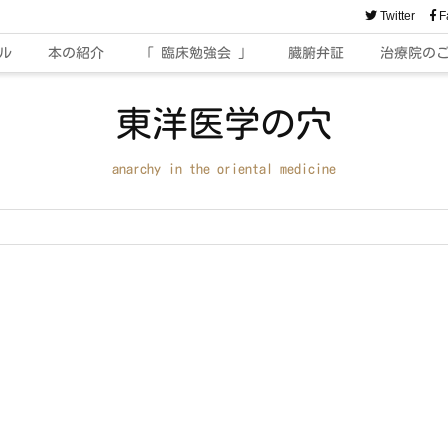
Twitter
F
ル
本の紹介
「 臨床勉強会 」
臓腑弁証
治療院の
東洋医学の穴
anarchy in the oriental medicine