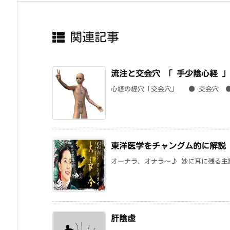
関連記事
流注と交会穴 「 手少陰心経 」
心経の経穴「交会穴」 ● 交会穴 ● 
東洋医学をチャングム的に解説
オーナラ、オナラ～♪ 妙に耳に残る主
肝陰虚