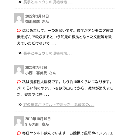
長芋とキュウリの混植栽培...
2022年3月14日
菊池昌彦 さん
はじめまして。一つお願いです。長芋がアンモニア態窒
素を好んで吸収するという知見の根拠となった文献等を教
えていただけないで ...
長芋とキュウリの混植栽培...
2020年7月2日
小西 喜美代 さん
私は潰瘍性大腸炎です。もう約10年くらいになります。
7年くらい前にヤクルトを飲み出してから、微熱が消えまし
た。昼までに熱 ...
謎の病気がヤクルトで治った。乳酸菌の...
2019年10月19日
S ARASHI さん
毎日ヤクルト飲んでいます お陰様で風邪やインフルエ