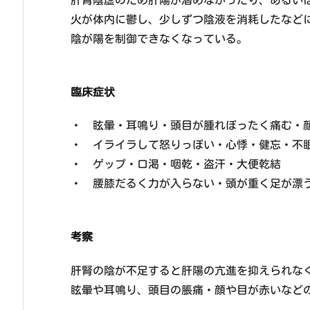
火が体内に鬱し、少しずつ陰液を消耗したなど
陰が陽を制御できなくなっている。
臨床症状
・ 眩暈・耳鳴り・頭目が腫れぼったく痛む・
・ イライラして怒りっぽい・心悸・健忘・不
・ ゲップ・口渇・咽乾・盗汗・大便乾結
・ 腰膝だるく力が入らない・頭が重く足が漂
考察
肝腎の陰が不足すると肝陽の亢進を抑えられな
眩暈や耳鳴り、頭目の脹痛・顔や目が赤いなど