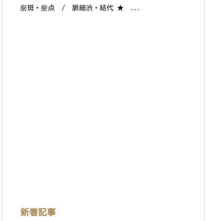
瘀斑・瘀点 / 脈細渋・結代 ★ ...
新着記事