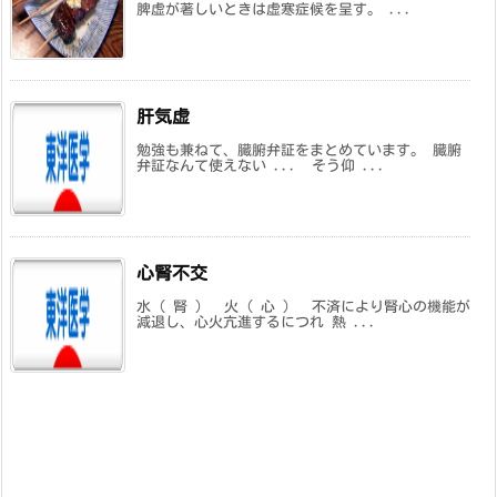
脾虚が著しいときは虚寒症候を呈す。 ...
肝気虚
勉強も兼ねて、臓腑弁証をまとめています。 臓腑
弁証なんて使えない ... そう仰 ...
心腎不交
水（ 腎 ） 火（ 心 ） 不済により腎心の機能が
減退し、心火亢進するにつれ 熱 ...