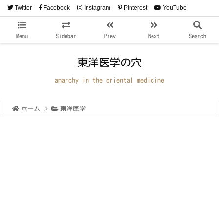
Twitter
Facebook
Instagram
Pinterest
YouTube
RSS
Feedly
Menu
Sidebar
Prev
Next
Search
東洋医学の穴
anarchy in the oriental medicine
ホーム
>
東洋医学