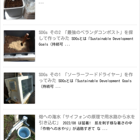
...
SDGs その2 「最強のベランダコンポスト」を探
して作ってみた
SDGsとは「Sustainable Development
Goals（持続可 ...
SDGs その1 「ソーラーフードドライヤー」を作
ってみた
SDGsとは「Sustainable Development Goals
（持続可 ...
畑への潅水「サイフォンの原理で用水路から水を
引き込む」
2022/08 は猛暑! 肌を刺す様な暑さの中
「作物への水やり」が過酷すぎて な ...