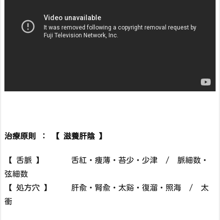
治療原則 ： 【 滋養肝陰 】
【 舌脈 】 舌紅・痩薄・苔少・少津 / 脈細数・
弦細数
【 処方穴 】 肝兪・腎兪・太谿・復溜・照海 / 太
衝