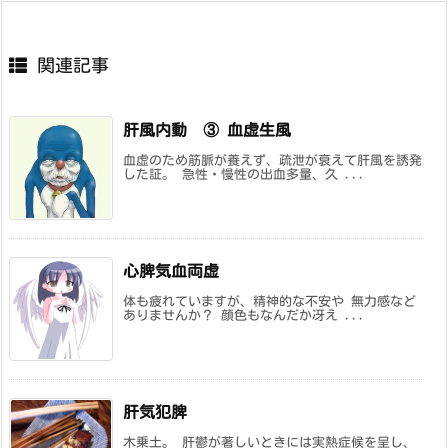
関連記事
肝風内動 ③ 血虚生風
血虚のため筋脈が養えず、疏泄が衰えて肝風を誘発
した証。 急性・慢性の出血多量、久 ...
心脾気血両虚
体も疲れていますが、精神的な不安や 無力感など
ありませんか？ 顔色もなんだか冴え ...
肝気犯脾
木乗土。 肝鬱が著しいときには実熱症候を呈し、