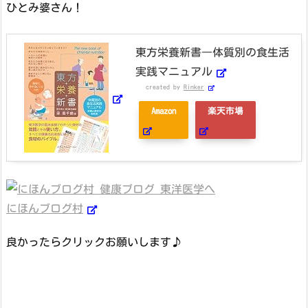
ひとみ婆さん！
東方栄養新書―体質別の食生活
実践マニュアル
created by
Rinker
Amazon
楽天市場
にほんブログ村
良かったらクリックお願いします♪