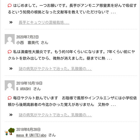
はじめまして。一つお願いです。長芋がアンモニア態窒素を好んで吸収す
るという知見の根拠となった文献等を教えていただけないで ...
長芋とキュウリの混植栽培...
2020年7月2日
小西 喜美代 さん
私は潰瘍性大腸炎です。もう約10年くらいになります。7年くらい前にヤ
クルトを飲み出してから、微熱が消えました。昼までに熱 ...
謎の病気がヤクルトで治った。乳酸菌の...
2019年10月19日
S ARASHI さん
毎日ヤクルト飲んでいます お陰様で風邪やインフルエンザには小学校依
頼から後期高齢者の今迄かかった覚えがありません 又熱中 ...
謎の病気がヤクルトで治った。乳酸菌の...
2018年6月28日
masa @ UNITElabo
さん