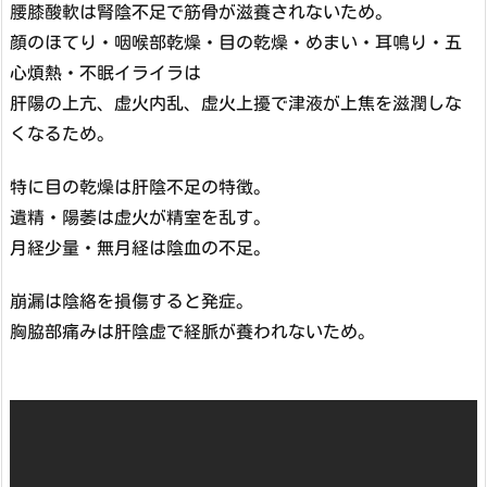
腰膝酸軟は腎陰不足で筋骨が滋養されないため。
顔のほてり・咽喉部乾燥・目の乾燥・めまい・耳鳴り・五
心煩熱・不眠イライラは
肝陽の上亢、虚火内乱、虚火上擾で津液が上焦を滋潤しな
くなるため。
特に目の乾燥は肝陰不足の特徴。
遺精・陽萎は虚火が精室を乱す。
月経少量・無月経は陰血の不足。
崩漏は陰絡を損傷すると発症。
胸脇部痛みは肝陰虚で経脈が養われないため。