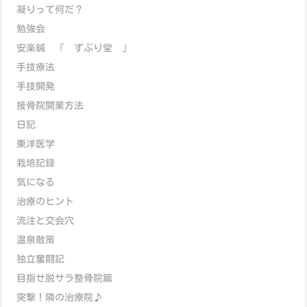
凝りって何だ？
勉強会
安楽鍼 「 ずぶり堂 」
手技療法
手技開発
接骨院開業方法
日記
東洋医学
栽培記録
気になる
治療のヒント
流注と交会穴
温泉散策
独立奮闘記
目指せ脱サラ整骨院篇
突撃！隣の治療院♪