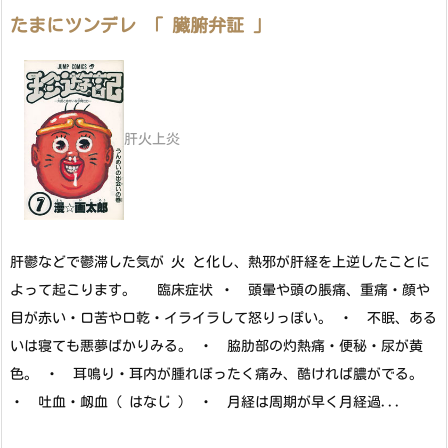
たまにツンデレ 「 臓腑弁証 」
肝火上炎
肝鬱などで鬱滞した気が 火 と化し、熱邪が肝経を上逆したことに
よって起こります。 臨床症状 ・ 頭暈や頭の脹痛、重痛・顔や
目が赤い・口苦や口乾・イライラして怒りっぽい。 ・ 不眠、ある
いは寝ても悪夢ばかりみる。 ・ 脇肋部の灼熱痛・便秘・尿が黄
色。 ・ 耳鳴り・耳内が腫れぼったく痛み、酷ければ膿がでる。
・ 吐血・衂血（ はなじ ） ・ 月経は周期が早く月経過...