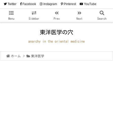
Twitter
Facebook
Instagram
Pinterest
YouTube
RSS
Feedly
Menu
Sidebar
Prev
Next
Search
東洋医学の穴
anarchy in the oriental medicine
ホーム
>
東洋医学