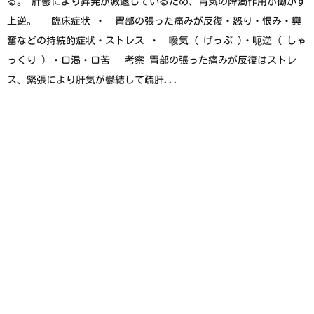
る。 肝鬱により昇発が減退しているため、胃気の降濁作用が働かず
上逆。 臨床症状 ・ 胃部の張った痛みが反復・怒り・恨み・興
奮などの持続的症状・ストレス ・ 噯気 ( げっぷ )・呃逆（ しゃ
っくり ）・口渇・口苦 考察 胃部の張った痛みが反復はストレ
ス、緊張により肝気が鬱結して疏肝...