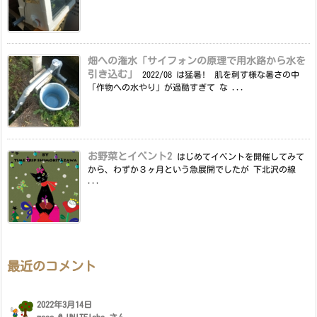
畑への潅水「サイフォンの原理で用水路から水を
引き込む」
2022/08 は猛暑! 肌を刺す様な暑さの中
「作物への水やり」が過酷すぎて な ...
お野菜とイベント2
はじめてイベントを開催してみて
から、わずか３ヶ月という急展開でしたが 下北沢の線
...
最近のコメント
2022年3月14日
masa @ UNITElabo
さん