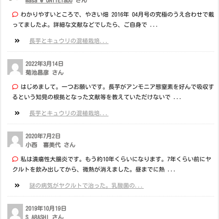
わかりやすいところで、やさい畑 2016年 04月号の究極のうえ合わせで載
ってましたよ。詳細な文献などでしたら、ご自身で ...
長芋とキュウリの混植栽培...
2022年3月14日
菊池昌彦 さん
はじめまして。一つお願いです。長芋がアンモニア態窒素を好んで吸収す
るという知見の根拠となった文献等を教えていただけないで ...
長芋とキュウリの混植栽培...
2020年7月2日
小西 喜美代 さん
私は潰瘍性大腸炎です。もう約10年くらいになります。7年くらい前にヤ
クルトを飲み出してから、微熱が消えました。昼までに熱 ...
謎の病気がヤクルトで治った。乳酸菌の...
2019年10月19日
S ARASHI さん