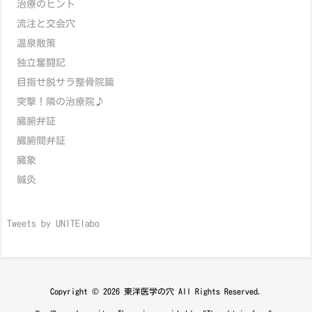
治療のヒント
流注と交会穴
温泉散策
独立奮闘記
目指せ脱サラ整骨院篇
突撃！隣の治療院♪
臓腑弁証
臓腑間弁証
臓象
鍼灸
Tweets by UNITElabo
Copyright ©
2026
東洋医学の穴
All Rights Reserved.