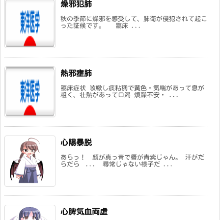
燥邪犯肺
秋の季節に燥邪を感受して、肺衛が侵犯されて起こ
った証候です。 臨床 ...
熱邪壅肺
臨床症状 咳嗽し痰粘稠で黄色・気喘があって息が
粗く、壮熱があって口渇 煩躁不安・ ...
心陽暴脱
あらっ！ 顔が真っ青で唇が青紫じゃん。 汗がだ
らだら ... 尋常じゃない様子だ ...
心脾気血両虚