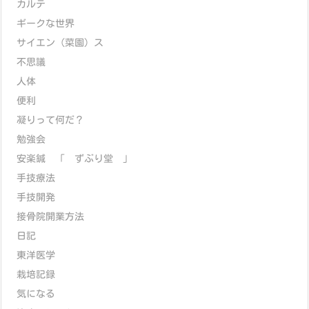
カルテ
ギークな世界
サイエン（菜園）ス
不思議
人体
便利
凝りって何だ？
勉強会
安楽鍼 「 ずぶり堂 」
手技療法
手技開発
接骨院開業方法
日記
東洋医学
栽培記録
気になる