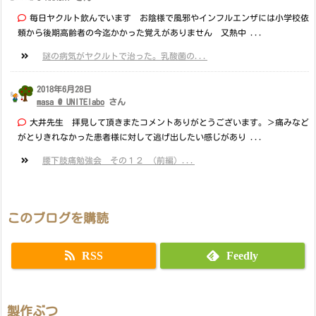
毎日ヤクルト飲んでいます お陰様で風邪やインフルエンザには小学校依
頼から後期高齢者の今迄かかった覚えがありません 又熱中 ...
謎の病気がヤクルトで治った。乳酸菌の...
2018年6月28日
masa @ UNITElabo
さん
大井先生 拝見して頂きまたコメントありがとうございます。＞痛みなど
がとりきれなかった患者様に対して逃げ出したい感じがあり ...
腰下肢痛勉強会 その１２ （前編）...
このブログを購読
RSS
Feedly
製作ぶつ