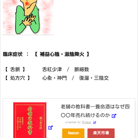
臨床症状 ： 【 補益心陰・滋陰降火 】
【 舌脈 】 舌紅少津 / 脈細数
【 処方穴 】 心兪・神門 / 復溜・三陰交
老舗の教科書―養命酒はなぜ四
〇〇年売れ続けるのか
created by
Rinker
Amazon
楽天市場