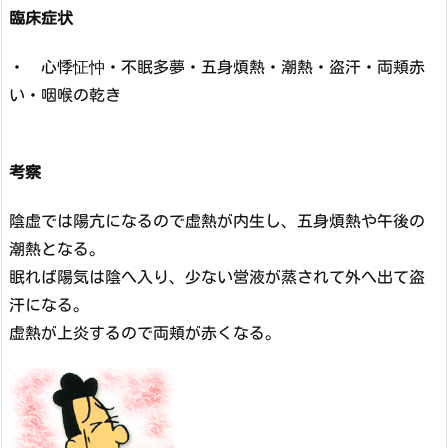
臨床症状
・ 心悸怔忡・不眠多夢・五身煩熱・潮熱・盗汗・両頬赤
い・咽喉の乾き
考察
陰虚では陽亢になるので虚熱が内生し、五身煩熱や午後の
潮熱となる。
眠れば陽気は陰へ入り、少ない営液が蒸されて外へ出て盗
汗になる。
虚熱が上炎するので両頬が赤くなる。