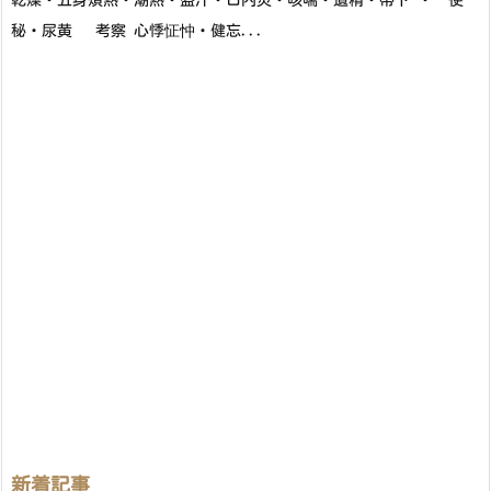
乾燥・五身煩熱・潮熱・盗汗・口内炎・咳喘・遺精・帯下 ・ 便
秘・尿黄 考察 心悸怔忡・健忘...
新着記事