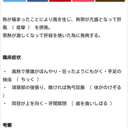
熱が極まったことにより風を生じ、熱邪が亢盛となって肝
風 （ 痙攣 ） を誘発。
邪熱が激しくなって肝経を焼いた為に発病する。
臨床症状
・ 高熱で意識がぼんやり・狂ったようにもがく・手足の
抽搐 （ ちっく ）
・ 項頚部の強張り、酷ければ角弓反脹 （ 体がのけぞる
）
・ 両目が上を向く・牙関緊閉 （ 歯を食いしばる ）
考察