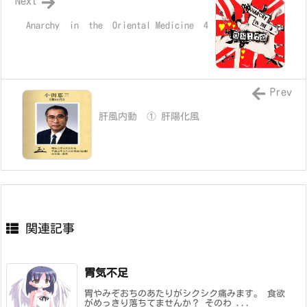
Next
Anarchy in the Oriental Medicine 4
Prev
肝風内動 ① 肝陽化風
関連記事
胃気不足
胃やみぞおちのあたりがシクシク痛みます。 食欲
がめっきり落ちてませんか？ そのわ ...