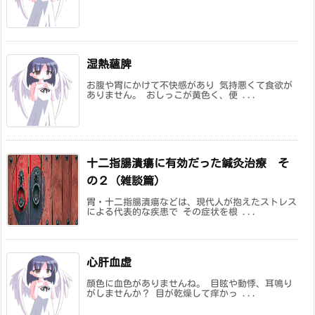
湿熱蘊脾
お腹や胃にかけて不快感があり 気持悪くて食欲が
ありません。 おしっこが黄色く、便 ...
十二指腸潰瘍に有効だった鍼灸治療 そ
の２ (雑談篇)
胃・十二指腸潰瘍などは、現代人が抱えたストレス
による代表的な疾患で その症状を根 ...
心肝血虚
顔色に血色がありませんね。 目眩や動悸、耳鳴り
がしませんか？ 目が乾燥して痒かっ ...