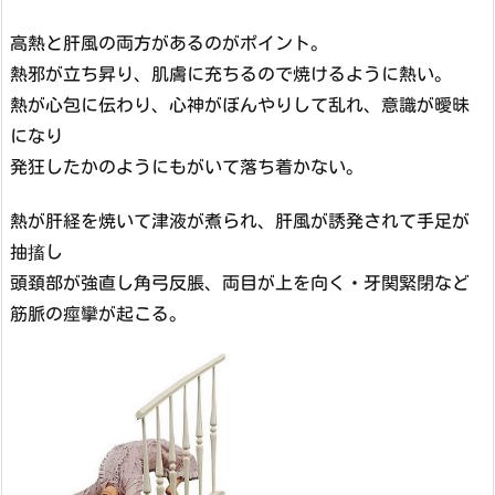
高熱と肝風の両方があるのがポイント。
熱邪が立ち昇り、肌膚に充ちるので焼けるように熱い。
熱が心包に伝わり、心神がぼんやりして乱れ、意識が曖昧
になり
発狂したかのようにもがいて落ち着かない。
熱が肝経を焼いて津液が煮られ、肝風が誘発されて手足が
抽搐し
頭頚部が強直し角弓反脹、両目が上を向く・牙関緊閉など
筋脈の痙攣が起こる。