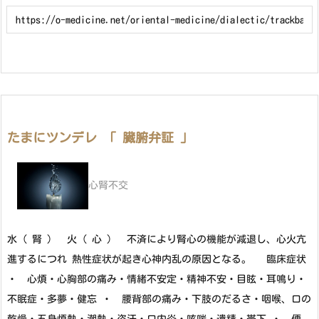
たまにツンデレ 「 臓腑弁証 」
心腎不交
水（ 腎 ） 火（ 心 ） 不済により腎心の機能が減退し、心火亢
進するにつれ 熱性症状が起き心神内乱の原因となる。 臨床症状
・ 心煩・心胸部の痛み・情緒不安定・精神不安・目眩・耳鳴り・
不眠症・多夢・健忘 ・ 腰背部の痛み・下肢のだるさ・咽喉、口の