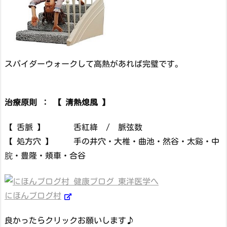
スパイダーウォークして高熱があれば完璧です。
治療原則 ： 【 清熱熄風 】
【 舌脈 】 舌紅絳 / 脈弦数
【 処方穴 】 手の井穴・大椎・曲池・然谷・太谿・中
脘・豊隆・頬車・合谷
にほんブログ村
良かったらクリックお願いします♪