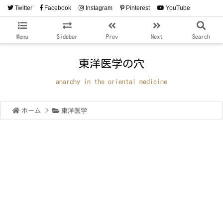
Twitter
Facebook
Instagram
Pinterest
YouTube
RSS
Feedly
Menu
Sidebar
Prev
Next
Search
東洋医学の穴
anarchy in the oriental medicine
ホーム
>
東洋医学