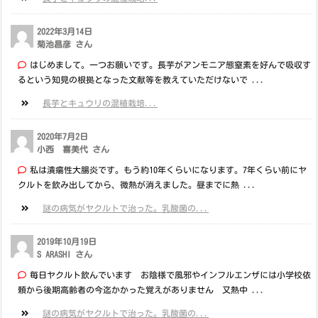
2022年3月14日
菊池昌彦 さん
はじめまして。一つお願いです。長芋がアンモニア態窒素を好んで吸収す
るという知見の根拠となった文献等を教えていただけないで ...
長芋とキュウリの混植栽培...
2020年7月2日
小西 喜美代 さん
私は潰瘍性大腸炎です。もう約10年くらいになります。7年くらい前にヤ
クルトを飲み出してから、微熱が消えました。昼までに熱 ...
謎の病気がヤクルトで治った。乳酸菌の...
2019年10月19日
S ARASHI さん
毎日ヤクルト飲んでいます お陰様で風邪やインフルエンザには小学校依
頼から後期高齢者の今迄かかった覚えがありません 又熱中 ...
謎の病気がヤクルトで治った。乳酸菌の...