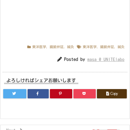
東洋医学
,
臓腑弁証
,
鍼灸
東洋医学
,
臓腑弁証
,
鍼灸
Posted by
masa @ UNITElabo
よろしければシェアお願いします
Copy