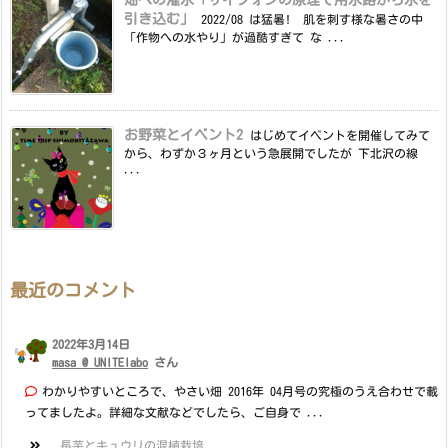
畑への潅水「サイフォンの原理で用水路から水を
引き込む」
2022/08 は猛暑! 肌を刺す様な暑さの中
「作物への水やり」が過酷すぎて な ...
お野菜とイベント2
はじめてイベントを開催してみて
から、わずか３ヶ月という急展開でしたが 下北沢の線
...
最近のコメント
2022年3月14日
masa @ UNITElabo
さん
わかりやすいところで、やさい畑 2016年 04月号の究極のうえ合わせで載
ってましたよ。詳細な文献などでしたら、ご自身で ...
長芋とキュウリの混植栽培...